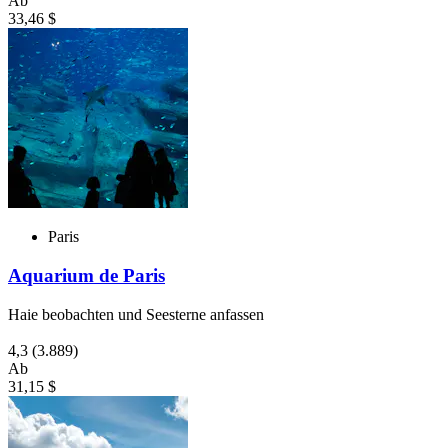
Ab
33,46 $
Paris
Aquarium de Paris
Haie beobachten und Seesterne anfassen
4,3
(3.889)
Ab
31,15 $