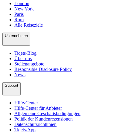
London
New York
Paris
Rom
Alle Reiseziele
Unternehmen
Tiqets-Blog
Über uns
Stellenangebote
Responsible Disclosure Policy
News
Support
Hilfe-Center
Hilfe-Center für Anbieter
Allgemeine Geschäftsbedingungen
Politik der Kundenrezensionen
Datenschutzrichtlinien
Tiqets-App