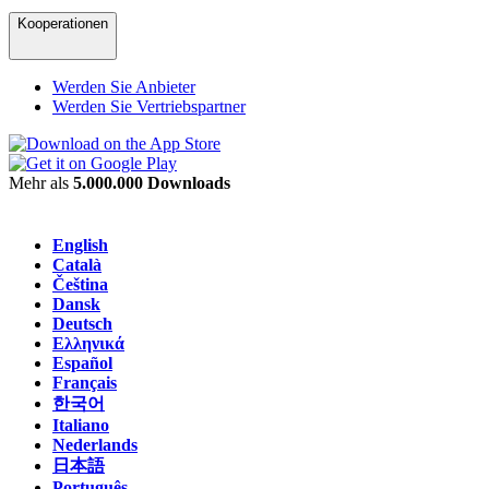
Kooperationen
Werden Sie Anbieter
Werden Sie Vertriebspartner
Mehr als
5.000.000 Downloads
English
Català
Čeština
Dansk
Deutsch
Ελληνικά
Español
Français
한국어
Italiano
Nederlands
日本語
Português