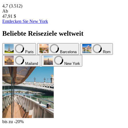
4,7
(3.512)
Ab
47,91 $
Entdecken Sie New York
Beliebte Reiseziele weltweit
Paris
Barcelona
Rom
Mailand
New York
bis zu -20%