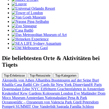
Die beliebtesten Orte & Aktivitäten bei
Tiqets
Top-Erlebnisse
Top-Reiseziele
Top-Kategorien
Akropolis von Athen
Alhambra
Bootstouren auf der Seine
Burj
Khalifa
Casa Batlló
City Cards für New York
Disneyland® Paris
Dogenpalast
Edge NYC
Eiffelturm
Grachtenfahrten in Amsterdam
Keukenhof
Kew Gardens
Kolosseum
London Eye
Mailänder Dom
Moco Museum Amsterdam
Nationalpalast Pena & Park
Oceanogràfic – Ozeaneum von Valencia
Park Güell
Petersdom
Pompeji
SUMMIT One Vanderbilt
Sagrada Família
Schloss