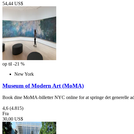
54,44 US$
op til -21 %
New York
Museum of Modern Art (MoMA)
Book dine MoMA-billetter NYC online for at springe det generelle a
4,6
(4.815)
Fra
30,00 US$