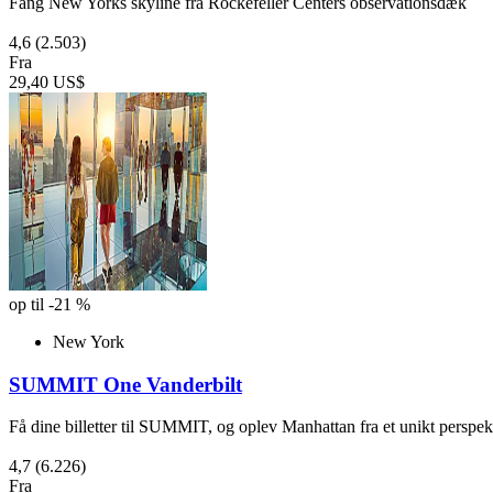
Fang New Yorks skyline fra Rockefeller Centers observationsdæk
4,6
(2.503)
Fra
29,40 US$
op til -21 %
New York
SUMMIT One Vanderbilt
Få dine billetter til SUMMIT, og oplev Manhattan fra et unikt perspe
4,7
(6.226)
Fra