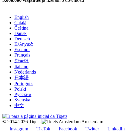
5.000.000 viajantes
já fizeram o download
English
Català
Čeština
Dansk
Deutsch
Ελληνικά
Español
Français
한국어
Italiano
Nederlands
日本語
Português
Polski
Русский
Svenska
中文
© 2014-2026 Tiqets
Amsterdam
Instagram
TikTok
Facebook
Twitter
LinkedIn