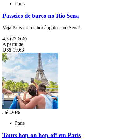
Paris
Passeios de barco no Rio Sena
Veja Paris do melhor ângulo... no Sena!
4,3
(27.666)
A partir de
US$ 19,63
até -20%
Paris
Tours hop-on hop-off em Paris