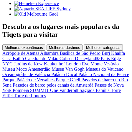
Descubra os lugares mais populares da
Tiqets para visitar
Melhores experiências
Melhores destinos
Melhores categorias
Acrópole de Atenas
Alhambra
Basílica de São Pedro
Burj Khalifa
Casa Batlló
Catedral de Milão
Coliseu
Disneyland® Paris
Edge
NYC
Jardins de Kew
Keukenhof
London Eye
Monte Vesúvio
Museu Moco Amesterdão
Museu Van Gogh
Museus do Vaticano
Oceanogràfic de Valência
Palácio Ducal
Palácio Nacional da Pena e
Parque
Palácio de Versalhes
Parque Güell
Passeios de barco no Rio
Sena
Passeios de barco pelos canais de Amsterdã
Passes de Nova
York
Pompeia
SUMMIT One Vanderbilt
Sagrada Família
Torre
Eiffel
Torre de Londres