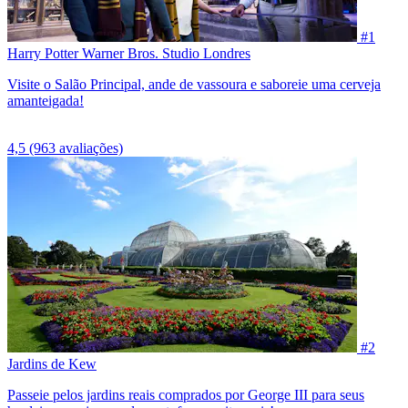
#1
Harry Potter Warner Bros. Studio Londres
Visite o Salão Principal, ande de vassoura e saboreie uma cerveja
amanteigada!
4,5
(963 avaliações)
#2
Jardins de Kew
Passeie pelos jardins reais comprados por George III para seus