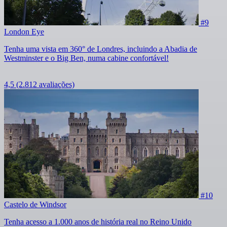
#9
London Eye
Tenha uma vista em 360° de Londres, incluindo a Abadia de
Westminster e o Big Ben, numa cabine confortável!
4,5
(2.812 avaliações)
#10
Castelo de Windsor
Tenha acesso a 1.000 anos de história real no Reino Unido