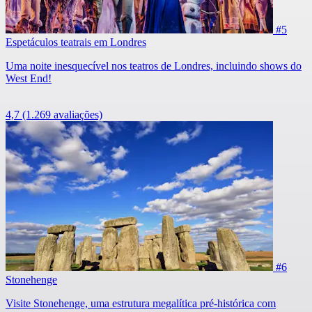
#5
Espetáculos teatrais em Londres
Uma noite inesquecível nos teatros de Londres, incluindo shows do
West End!
4,7
(1.269 avaliações)
#6
Stonehenge
Visite Stonehenge, uma estrutura megalítica pré-histórica com