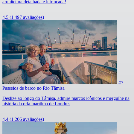
arquitetura detalhada e intrincada!
4,5
(1.497 avaliações)
#7
Passeios de barco no Rio Tâmisa
Deslize ao longo do Tâmisa, admire marcos icônicos e mergulhe na
história da orla marítima de Londres
4,4
(1.206 avaliações)