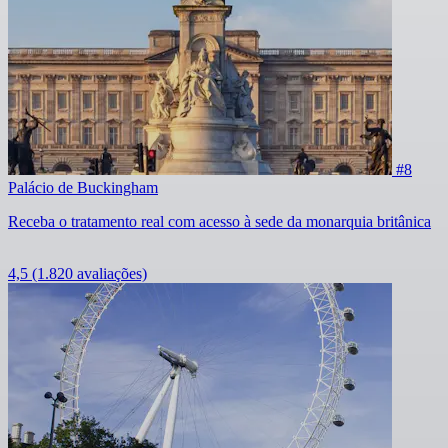
#8
Palácio de Buckingham
Receba o tratamento real com acesso à sede da monarquia britânica
4,5
(1.820 avaliações)