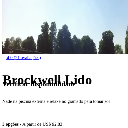
4.0
(21 avaliações)
Brockwell Lido
Verificar disponibilidade
Nade na piscina externa e relaxe no gramado para tomar sol
3 opções
• A partir de
US$ 92,83