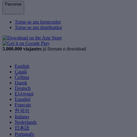
Parcerias
Torne-se um fornecedor
Torne-se um distribuidor
5.000.000 viajantes
já fizeram o download
English
Català
Čeština
Dansk
Deutsch
Ελληνικά
Español
Français
한국어
Italiano
Nederlands
日本語
Português