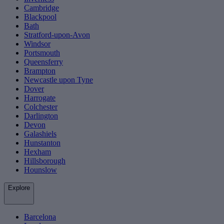
Cambridge
Blackpool
Bath
Stratford-upon-Avon
Windsor
Portsmouth
Queensferry
Brampton
Newcastle upon Tyne
Dover
Harrogate
Colchester
Darlington
Devon
Galashiels
Hunstanton
Hexham
Hillsborough
Hounslow
Explore
Barcelona