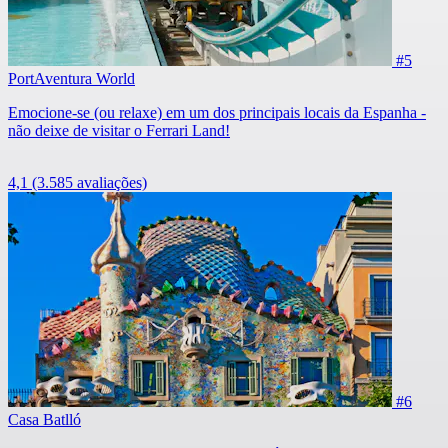
#5
PortAventura World
Emocione-se (ou relaxe) em um dos principais locais da Espanha -
não deixe de visitar o Ferrari Land!
4,1
(3.585 avaliações)
#6
Casa Batlló