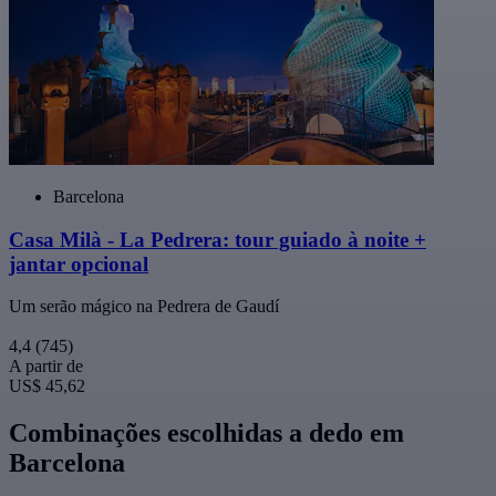
Barcelona
Casa Milà - La Pedrera: tour guiado à noite +
jantar opcional
Um serão mágico na Pedrera de Gaudí
4,4
(745)
A partir de
US$ 45,62
Combinações escolhidas a dedo em
Barcelona