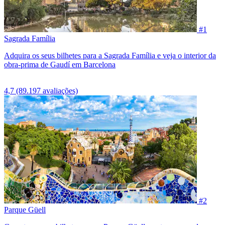
#1
Sagrada Família
Adquira os seus bilhetes para a Sagrada Família e veja o interior da
obra-prima de Gaudí em Barcelona
4,7
(89.197 avaliações)
#2
Parque Güell