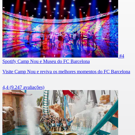
#4
Spotify Camp Nou e Museu do FC Barcelona
Visite Camp Nou e reviva os melhores momentos do FC Barcelona
4,4
(9.247 avaliações)