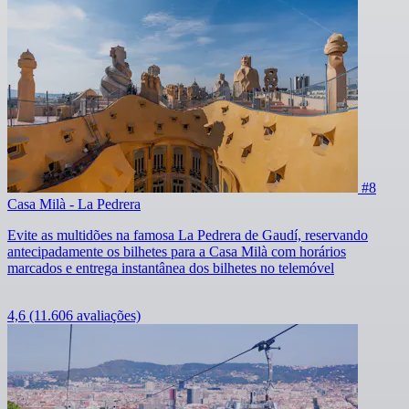
#8
Casa Milà - La Pedrera
Evite as multidões na famosa La Pedrera de Gaudí, reservando
antecipadamente os bilhetes para a Casa Milà com horários
marcados e entrega instantânea dos bilhetes no telemóvel
4,6
(11.606 avaliações)