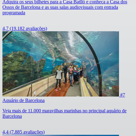
Adquira os seus bilhetes para a Casa Batlló e conheça a Casa dos
Ossos de Barcelona e as suas salas audiovisuais com entrada
programada
4,7
(19.182 avaliações)
#7
Aquário de Barcelona
Veja mais de 11.000 maravilhas marinhas no principal aquário de
Barcelona
4,4
(7.885 avaliações)