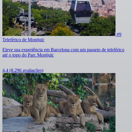
#9
Teleférico de Montjuïc
Eleve sua experiência em Barcelona com um passeio de teleférico
até o topo do Parc Montjuïc
4,4
(8.296 avaliações)