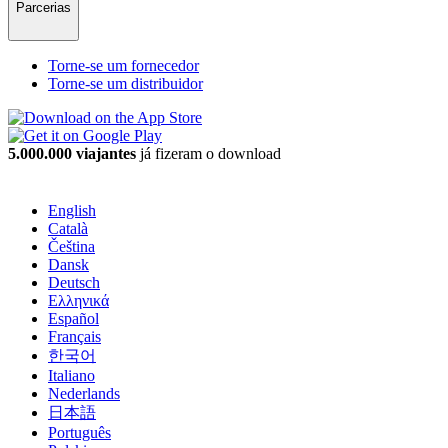
Parcerias
Torne-se um fornecedor
Torne-se um distribuidor
5.000.000 viajantes
já fizeram o download
English
Català
Čeština
Dansk
Deutsch
Ελληνικά
Español
Français
한국어
Italiano
Nederlands
日本語
Português