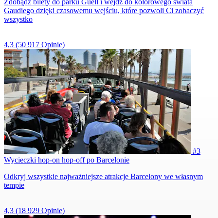
Zdobądź bilety do parku Güell i wejdź do kolorowego świata
Gaudiego dzięki czasowemu wejściu, które pozwoli Ci zobaczyć
wszystko
4,3
(50 917 Opinie)
#3
Wycieczki hop-on hop-off po Barcelonie
Odkryj wszystkie najważniejsze atrakcje Barcelony we własnym
tempie
4,3
(18 929 Opinie)