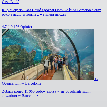
Casa Batlló
Kup bilety do Casa Batlló i poznaj Dom Kości w Barcelonie oraz
pokoje audio-wizualne z wejściem na czas
4,7
(19 176 Opinie)
#7
Oceanarium w Barcelonie
Zobacz ponad 11 000 cudów morza w najpopularniejszym
akwarium w Barcelonie