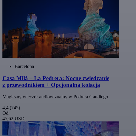
Barcelona
Casa Milà – La Pedrera: Nocne zwiedzanie
z przewodnikiem + Opcjonalna kolacja
Magiczny wieczór audiowizualny w Pedrera Gaudiego
4,4
(745)
Od
45,62 USD