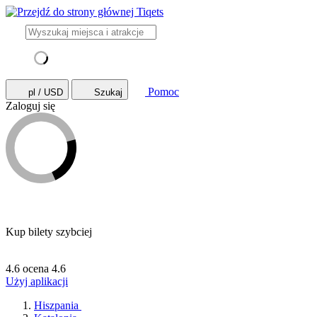
Pomoc
pl / USD
Szukaj
Zaloguj się
Kup bilety szybciej
4.6 ocena
4.6
Użyj aplikacji
Hiszpania