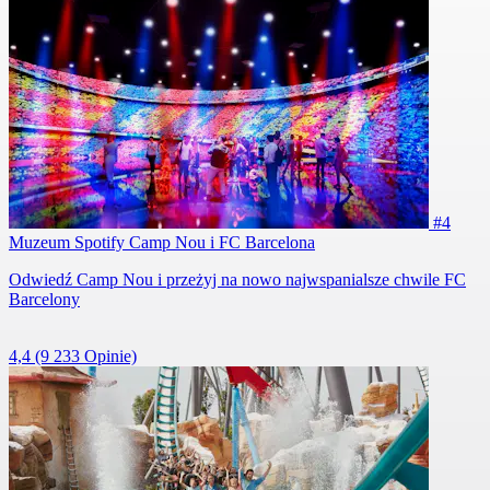
#4
Muzeum Spotify Camp Nou i FC Barcelona
Odwiedź Camp Nou i przeżyj na nowo najwspanialsze chwile FC
Barcelony
4,4
(9 233 Opinie)