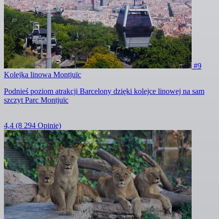
#9
Kolejka linowa Montjuïc
Podnieś poziom atrakcji Barcelony dzięki kolejce linowej na sam
szczyt Parc Montjuïc
4,4
(8 294 Opinie)