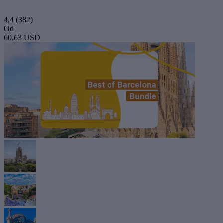
4,4
(382)
Od
60,63 USD