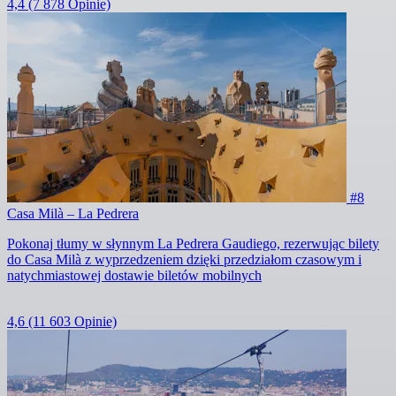
4,4
(7 878 Opinie)
#8
Casa Milà – La Pedrera
Pokonaj tłumy w słynnym La Pedrera Gaudiego, rezerwując bilety
do Casa Milà z wyprzedzeniem dzięki przedziałom czasowym i
natychmiastowej dostawie biletów mobilnych
4,6
(11 603 Opinie)