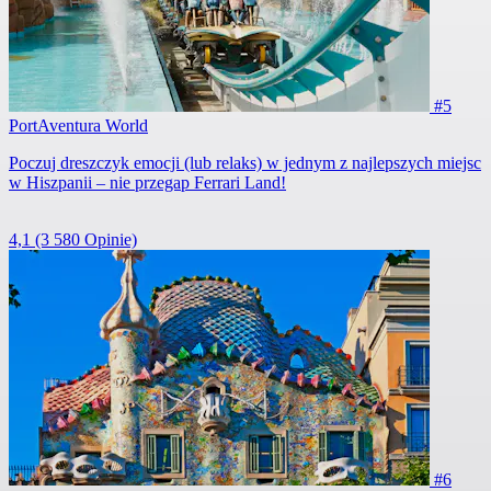
#5
PortAventura World
Poczuj dreszczyk emocji (lub relaks) w jednym z najlepszych miejsc
w Hiszpanii – nie przegap Ferrari Land!
4,1
(3 580 Opinie)
#6