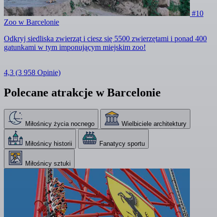
#10
Zoo w Barcelonie
Odkryj siedliska zwierząt i ciesz się 5500 zwierzętami i ponad 400
gatunkami w tym imponującym miejskim zoo!
4,3
(3 958 Opinie)
Polecane atrakcje w Barcelonie
Miłośnicy życia nocnego
Wielbiciele architektury
Miłośnicy historii
Fanatycy sportu
Miłośnicy sztuki