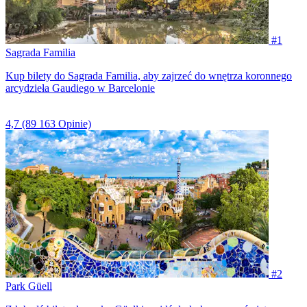
#1
Sagrada Familia
Kup bilety do Sagrada Familia, aby zajrzeć do wnętrza koronnego
arcydzieła Gaudiego w Barcelonie
4,7
(89 163 Opinie)
#2
Park Güell