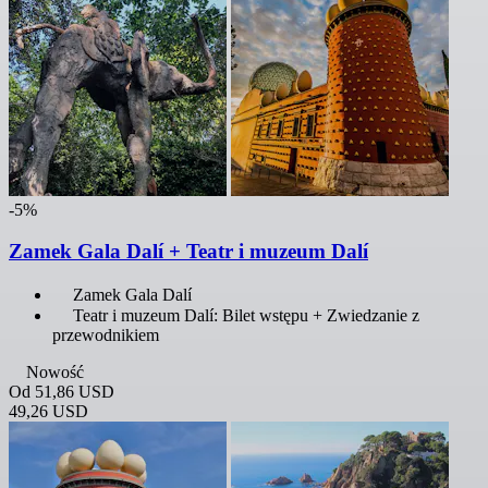
-5%
Zamek Gala Dalí + Teatr i muzeum Dalí
Zamek Gala Dalí
Teatr i muzeum Dalí: Bilet wstępu + Zwiedzanie z
przewodnikiem
Nowość
Od
51,86 USD
49,26 USD