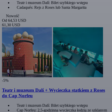
Teatr i muzeum Dalí: Bilet szybkiego wstępu
Cadaqués: Rejs z Roses lub Santa Margarita
Nowość
Od
64,53 USD
61,30 USD
-5%
Teatr i muzeum Dalí + Wycieczka statkiem z Roses
do Cap Norfeu
Teatr i muzeum Dalí: Bilet szybkiego wstępu
Cap Norfeu: 2,5-godzinna wycieczka łodzią ze szklanym