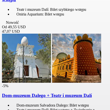
Teatr i muzeum Dalí: Bilet szybkiego wstępu
Oniria Aquarium: Bilet wstępu
Nowość
Od
49,55 USD
47,07 USD
-5%
Dom-muzeum Dalego + Teatr i muzeum Dalí
Dom-muzeum Salvadora Dalego: Bilet wstępu
Teatr i muzeum Dalí: Bilet wstępu + Zwiedzanie z