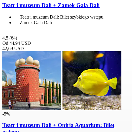
Teatr i muzeum Dalí + Zamek Gala Dalí
Teatr i muzeum Dalí: Bilet szybkiego wstępu
Zamek Gala Dalí
4,5
(64)
Od
44,94 USD
42,69 USD
-5%
Teatr i muzeum Dalí + Oniria Aquarium: Bilet
wstępu