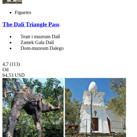
Figueres
The Dalí Triangle Pass
Teatr i muzeum Dalí
Zamek Gala Dalí
Dom-muzeum Dalego
4,7
(113)
Od
64,53 USD