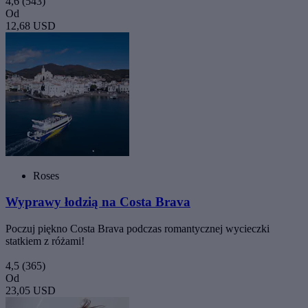
4,6
(543)
Od
12,68 USD
Roses
Wyprawy łodzią na Costa Brava
Poczuj piękno Costa Brava podczas romantycznej wycieczki
statkiem z różami!
4,5
(365)
Od
23,05 USD