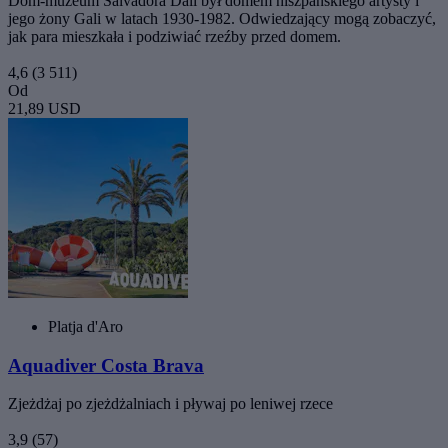
Dom-muzeum Salvadora Dali był domem hiszpańskiego artysty i
jego żony Gali w latach 1930-1982. Odwiedzający mogą zobaczyć,
jak para mieszkała i podziwiać rzeźby przed domem.
4,6
(3 511)
Od
21,89 USD
Platja d'Aro
Aquadiver Costa Brava
Zjeżdżaj po zjeżdżalniach i pływaj po leniwej rzece
3,9
(57)