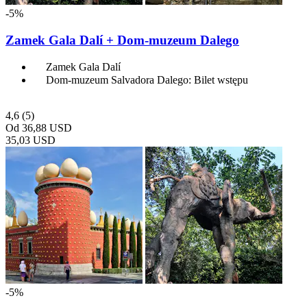
-5%
Zamek Gala Dalí + Dom-muzeum Dalego
Zamek Gala Dalí
Dom-muzeum Salvadora Dalego: Bilet wstępu
4,6
(5)
Od
36,88 USD
35,03 USD
-5%