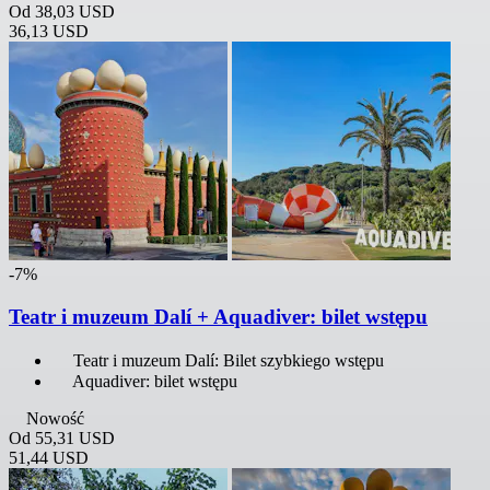
Od
38,03 USD
36,13 USD
-7%
Teatr i muzeum Dalí + Aquadiver: bilet wstępu
Teatr i muzeum Dalí: Bilet szybkiego wstępu
Aquadiver: bilet wstępu
Nowość
Od
55,31 USD
51,44 USD