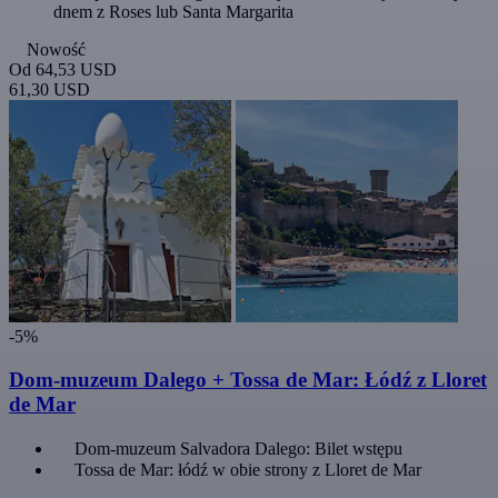
dnem z Roses lub Santa Margarita
Nowość
Od
64,53 USD
61,30 USD
-5%
Dom-muzeum Dalego + Tossa de Mar: Łódź z Lloret
de Mar
Dom-muzeum Salvadora Dalego: Bilet wstępu
Tossa de Mar: łódź w obie strony z Lloret de Mar