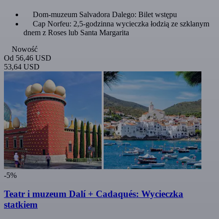
Dom-muzeum Salvadora Dalego: Bilet wstępu
Cap Norfeu: 2,5-godzinna wycieczka łodzią ze szklanym
dnem z Roses lub Santa Margarita
Nowość
Od
56,46 USD
53,64 USD
-5%
Teatr i muzeum Dalí + Cadaqués: Wycieczka
statkiem