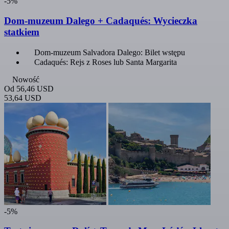
-5%
Dom-muzeum Dalego + Cadaqués: Wycieczka
statkiem
Dom-muzeum Salvadora Dalego: Bilet wstępu
Cadaqués: Rejs z Roses lub Santa Margarita
Nowość
Od
56,46 USD
53,64 USD
-5%