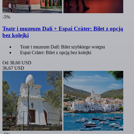
-5%
Teatr i muzeum Dalí + Espai Cràter: Bilet z opcją
bez kolejki
Teatr i muzeum Dalí: Bilet szybkiego wstępu
Espai Cràter: Bilet z opcją bez kolejki
Od
38,60 USD
36,67 USD