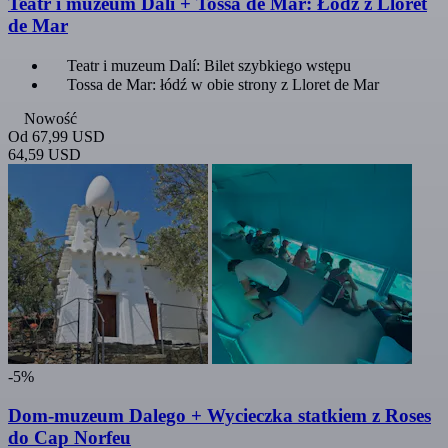
Teatr i muzeum Dalí + Tossa de Mar: Łódź z Lloret
de Mar
Teatr i muzeum Dalí: Bilet szybkiego wstępu
Tossa de Mar: łódź w obie strony z Lloret de Mar
Nowość
Od
67,99 USD
64,59 USD
-5%
Dom-muzeum Dalego + Wycieczka statkiem z Roses
do Cap Norfeu