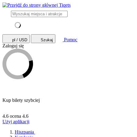
Pomoc
pl / USD
Szukaj
Zaloguj się
Kup bilety szybciej
4.6 ocena
4.6
Użyj aplikacji
Hiszpania