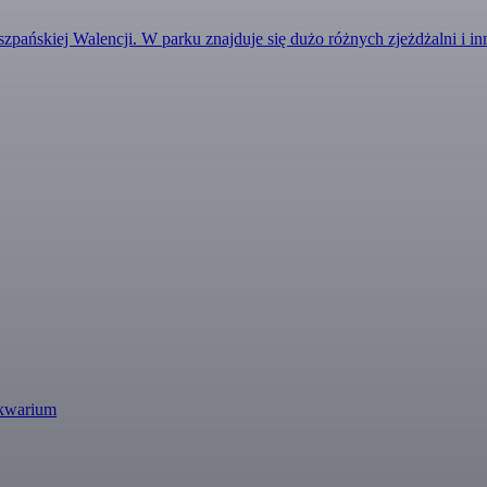
zpańskiej Walencji. W parku znajduje się dużo różnych zjeżdżalni i i
akwarium