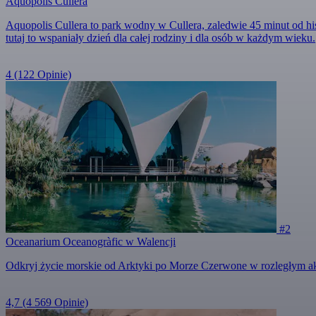
Aquopolis Cullera
Aquopolis Cullera to park wodny w Cullera, zaledwie 45 minut od his
tutaj to wspaniały dzień dla całej rodziny i dla osób w każdym wieku.
4
(122 Opinie)
#2
Oceanarium Oceanogràfic w Walencji
Odkryj życie morskie od Arktyki po Morze Czerwone w rozległym 
4,7
(4 569 Opinie)