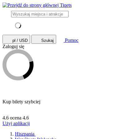
Pomoc
pl / USD
Szukaj
Zaloguj się
Kup bilety szybciej
4.6 ocena
4.6
Użyj aplikacji
Hiszpania