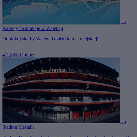
#4
Karnety na atrakcje w Walencji
Odblokuj skarby Walencji dzięki karcie miejskiej!
4,5
(868 Opinie)
#5
Stadion Mestalla