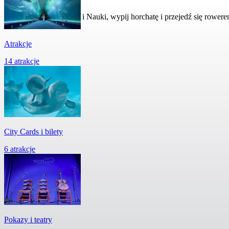
Odwiedź Miasto Sztuki i Nauki, wypij horchatę i przejedź się rowere
Atrakcje
14 atrakcje
City Cards i bilety
6 atrakcje
Pokazy i teatry