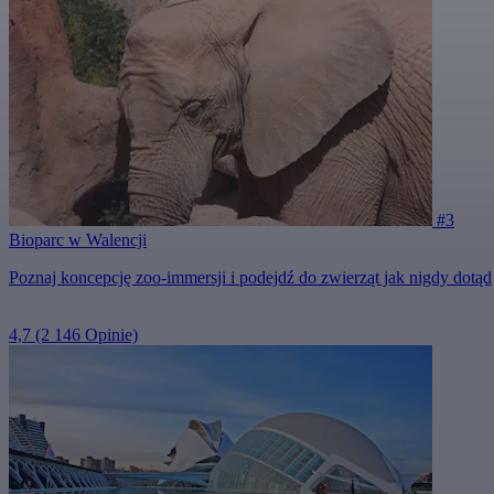
#3
Bioparc w Walencji
Poznaj koncepcję zoo-immersji i podejdź do zwierząt jak nigdy dotąd
4,7
(2 146 Opinie)