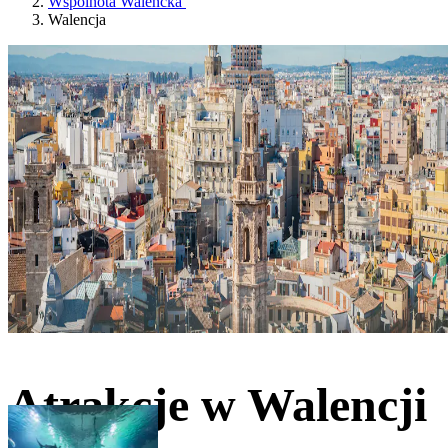
Wspólnota Walencka
Walencja
Atrakcje w Walencji