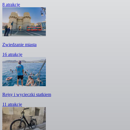
8 atrakcje
Zwiedzanie miasta
16 atrakcje
Rejsy i wycieczki statkiem
11 atrakcje