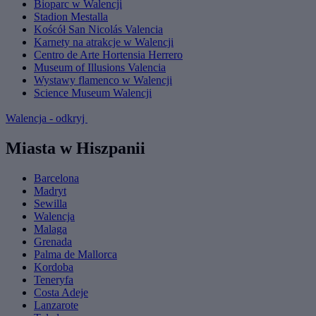
Bioparc w Walencji
Stadion Mestalla
Koścół San Nicolás Valencia
Karnety na atrakcje w Walencji
Centro de Arte Hortensia Herrero
Museum of Illusions Valencia
Wystawy flamenco w Walencji
Science Museum Walencji
Walencja - odkryj
Miasta w Hiszpanii
Barcelona
Madryt
Sewilla
Walencja
Malaga
Grenada
Palma de Mallorca
Kordoba
Teneryfa
Costa Adeje
Lanzarote