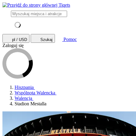
Pomoc
pl / USD
Szukaj
Zaloguj się
Hiszpania
Wspólnota Walencka
Walencja
Stadion Mestalla