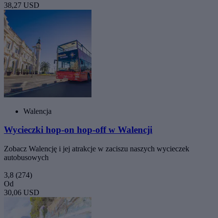
38,27 USD
Walencja
Wycieczki hop-on hop-off w Walencji
Zobacz Walencję i jej atrakcje w zaciszu naszych wycieczek
autobusowych
3,8
(274)
Od
30,06 USD