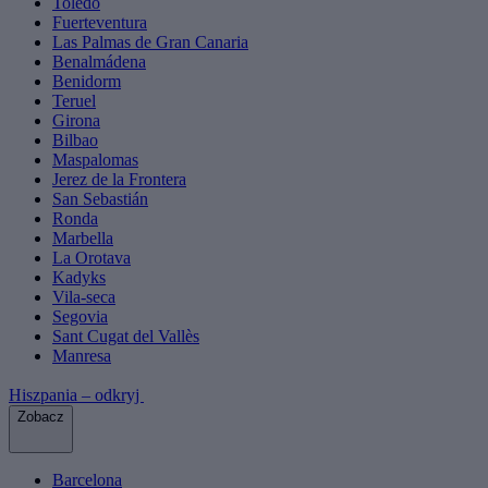
Toledo
Fuerteventura
Las Palmas de Gran Canaria
Benalmádena
Benidorm
Teruel
Girona
Bilbao
Maspalomas
Jerez de la Frontera
San Sebastián
Ronda
Marbella
La Orotava
Kadyks
Vila-seca
Segovia
Sant Cugat del Vallès
Manresa
Hiszpania – odkryj
Zobacz
Barcelona