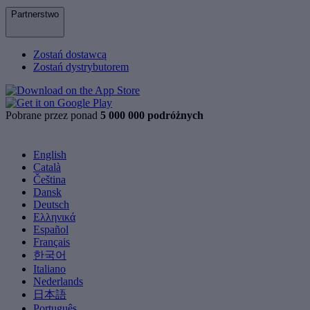
Partnerstwo
Zostań dostawcą
Zostań dystrybutorem
Pobrane przez ponad
5 000 000 podróżnych
English
Català
Čeština
Dansk
Deutsch
Ελληνικά
Español
Français
한국어
Italiano
Nederlands
日本語
Português