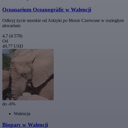
Oceanarium Oceanogràfic w Walencji
Odkryj życie morskie od Arktyki po Morze Czerwone w rozległym
akwarium
4,7
(4 578)
Od
49,77 USD
do -6%
Walencja
Bioparc w Walencji