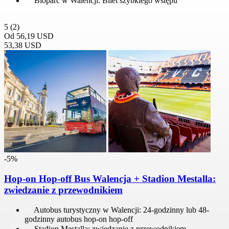
Bioparc w Walencji: Bilet szybkiego wstępu
5
(2)
Od
56,19 USD
53,38 USD
-5%
Hop-on Hop-off Bus Walencja + Stadion Mestalla:
zwiedzanie z przewodnikiem
Autobus turystyczny w Walencji: 24-godzinny lub 48-
godzinny autobus hop-on hop-off
Stadion Mestalla: zwiedzanie z przewodnikiem