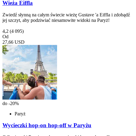
Wieża Eiffla
Zwiedź słynną na całym świecie wieżę Gustave 'a Eiffla i zdobądź
jej szczyt, aby podziwiać niesamowite widoki na Paryż!
4,2
(4 095)
Od
27,66 USD
do -20%
Paryż
Wycieczki hop-on hop-off w Paryżu