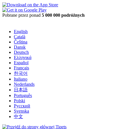
Pobrane przez ponad
5 000 000 podróżnych
English
Català
Čeština
Dansk
Deutsch
Ελληνικά
Español
Français
한국어
Italiano
Nederlands
日本語
Português
Polski
Русский
Svenska
中文