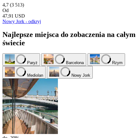
4,7
(3 513)
Od
47,91 USD
Nowy Jork - odkryj
Najlepsze miejsca do zobaczenia na całym
świecie
Paryż
Barcelona
Rzym
Mediolan
Nowy Jork
do -20%