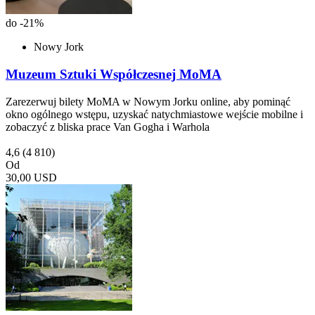
do -21%
Nowy Jork
Muzeum Sztuki Współczesnej MoMA
Zarezerwuj bilety MoMA w Nowym Jorku online, aby pominąć
okno ogólnego wstępu, uzyskać natychmiastowe wejście mobilne i
zobaczyć z bliska prace Van Gogha i Warhola
4,6
(4 810)
Od
30,00 USD