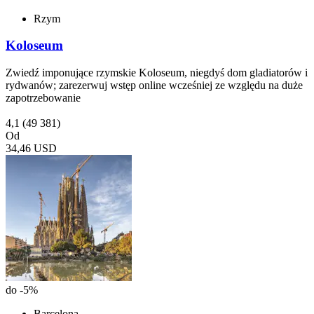
Rzym
Koloseum
Zwiedź imponujące rzymskie Koloseum, niegdyś dom gladiatorów i
rydwanów; zarezerwuj wstęp online wcześniej ze względu na duże
zapotrzebowanie
4,1
(49 381)
Od
34,46 USD
do -5%
Barcelona