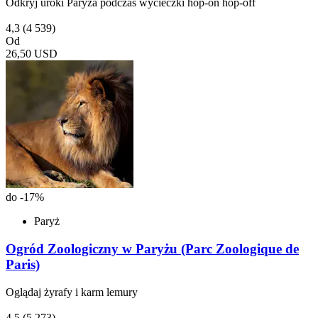
Odkryj uroki Paryża podczas wycieczki hop-on hop-off
4,3
(4 539)
Od
26,50 USD
do -17%
Paryż
Ogród Zoologiczny w Paryżu (Parc Zoologique de
Paris)
Oglądaj żyrafy i karm lemury
4,5
(5 273)