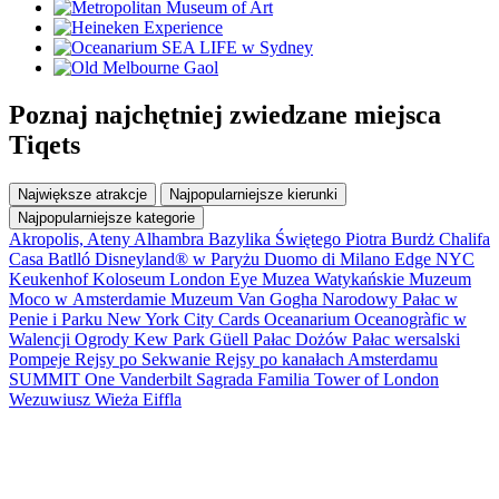
Poznaj najchętniej zwiedzane miejsca
Tiqets
Największe atrakcje
Najpopularniejsze kierunki
Najpopularniejsze kategorie
Akropolis, Ateny
Alhambra
Bazylika Świętego Piotra
Burdż Chalifa
Casa Batlló
Disneyland® w Paryżu
Duomo di Milano
Edge NYC
Keukenhof
Koloseum
London Eye
Muzea Watykańskie
Muzeum
Moco w Amsterdamie
Muzeum Van Gogha
Narodowy Pałac w
Penie i Parku
New York City Cards
Oceanarium Oceanogràfic w
Walencji
Ogrody Kew
Park Güell
Pałac Dożów
Pałac wersalski
Pompeje
Rejsy po Sekwanie
Rejsy po kanałach Amsterdamu
SUMMIT One Vanderbilt
Sagrada Familia
Tower of London
Wezuwiusz
Wieża Eiffla