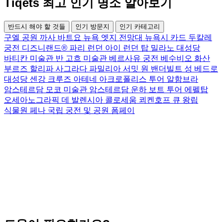
Tiqets 최고 인기 명소 알아보기
반드시 해야 할 것들
인기 방문지
인기 카테고리
구엘 공원
까사 바트요
뉴욕 엣지 전망대
뉴욕시 카드
두칼레
궁전
디즈니랜드® 파리
런던 아이
런던 탑
밀라노 대성당
바티칸 미술관
반 고흐 미술관
베르사유 궁전
베수비오 화산
부르즈 할리파
사그라다 파밀리아
서밋 원 밴더빌트
성 베드로
대성당
센강 크루즈
아테네 아크로폴리스 투어
알함브라
암스테르담 모코 미술관
암스테르담 운하 보트 투어
에펠탑
오세아노그라픽 데 발렌시아
콜로세움
쾨켄호프
큐 왕립
식물원
페나 국립 궁전 및 공원
폼페이