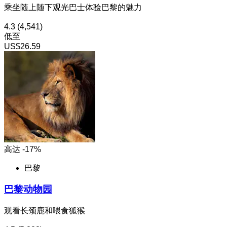
乘坐随上随下观光巴士体验巴黎的魅力
4.3
(4,541)
低至
US$26.59
高达 -17%
巴黎
巴黎动物园
观看长颈鹿和喂食狐猴