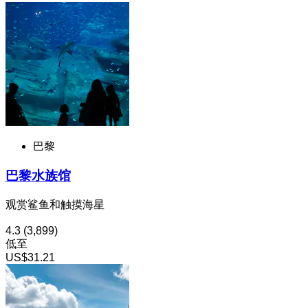
巴黎
巴黎水族馆
观赏鲨鱼和触摸海星
4.3
(3,899)
低至
US$31.21