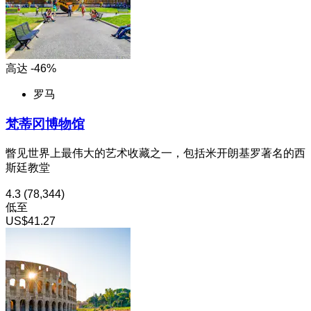
高达 -46%
罗马
梵蒂冈博物馆
瞥见世界上最伟大的艺术收藏之一，包括米开朗基罗著名的西
斯廷教堂
4.3
(78,344)
低至
US$41.27