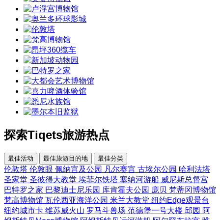
探索Tiqets旅游热点
最佳活动
最佳旅游目的地
最佳分类
伦敦塔
伦敦眼
佩纳宫及公园
凡尔赛宫
古埃尔公园
哈利法塔
圣家堂
圣彼得大教堂
埃菲尔铁塔
塞纳河游船
威尼斯总督宫
巴特罗之家
巴黎迪士尼乐园
库肯霍夫公园
庞贝
梵蒂冈博物馆
梵高博物馆
瓦伦西亚海洋公园
米兰大教堂
纽约Edge观景台
纽约城市卡
维苏威火山
罗马斗兽场
范德堡一号大楼
邱园
阿