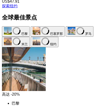
US$47.91
探索纽约
全球最佳景点
巴黎
巴塞罗那
罗马
米兰
纽约
高达 -20%
巴黎