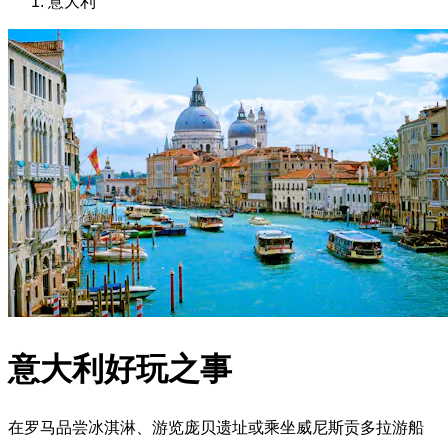
意大利
意大利好玩之事
在罗马品尝冰淇淋、游览庞贝遗址或乘坐威尼斯贡多拉游船