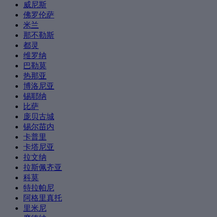
威尼斯
佛罗伦萨
米兰
那不勒斯
都灵
维罗纳
巴勒莫
热那亚
博洛尼亚
锡耶纳
比萨
庞贝古城
锡尔苗内
卡普里
卡塔尼亚
拉文纳
拉斯佩齐亚
科莫
特拉帕尼
阿格里真托
里米尼