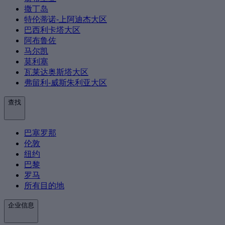
撒丁岛
特伦蒂诺-上阿迪杰大区
巴西利卡塔大区
阿布鲁佐
马尔凯
莫利塞
瓦莱达奥斯塔大区
弗留利-威斯朱利亚大区
查找
巴塞罗那
伦敦
纽约
巴黎
罗马
所有目的地
企业信息