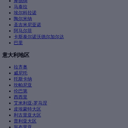
摩德纳
马泰拉
埃尔科拉诺
陶尔米纳
圣吉米尼亚诺
阿马尔菲
卡斯泰尔诺沃德尔加尔达
巴里
意大利地区
拉齐奥
威尼托
托斯卡纳
坎帕尼亚
伦巴第
西西里
艾米利亚-罗马涅
皮埃蒙特大区
利古里亚大区
普利亚大区
翁布里亚