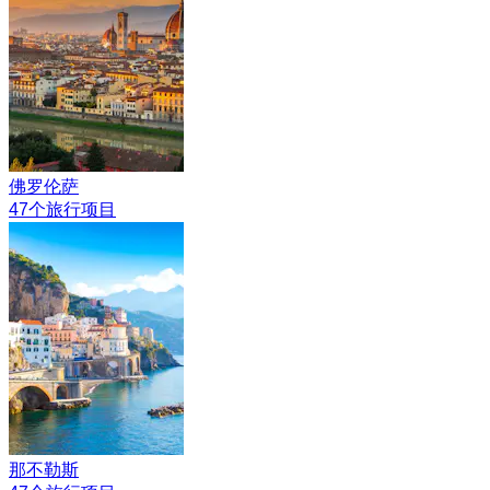
佛罗伦萨
47个旅行项目
那不勒斯