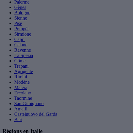
Palerme
Gênes
Bologne
Sienne
Pise
Pompéi
Sirmione
Capri
Catane
Ravenne
La Spezia
Côme
Trapani
Agrigente
Rimini
Modène
Matera
Ercolano
Taormine
San Gimignano
Amalfi
Castelnuovo del Garda
Bari
Régions en Italie