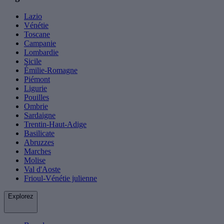
Lazio
Vénétie
Toscane
Campanie
Lombardie
Sicile
Émilie-Romagne
Piémont
Ligurie
Pouilles
Ombrie
Sardaigne
Trentin-Haut-Adige
Basilicate
Abruzzes
Marches
Molise
Val d'Aoste
Frioul-Vénétie julienne
Explorez