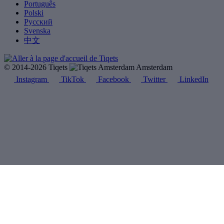
Português
Polski
Русский
Svenska
中文
© 2014-2026 Tiqets
Amsterdam
Instagram
TikTok
Facebook
Twitter
LinkedIn