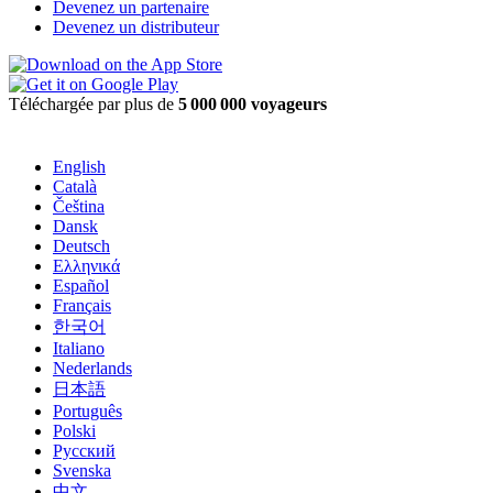
Devenez un partenaire
Devenez un distributeur
Téléchargée par plus de
5 000 000 voyageurs
English
Català
Čeština
Dansk
Deutsch
Ελληνικά
Español
Français
한국어
Italiano
Nederlands
日本語
Português
Polski
Русский
Svenska
中文