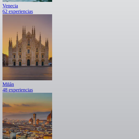
Venecia
62 experiencias
Milán
48 experiencias