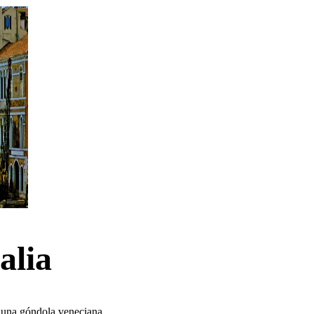
alia
 una góndola veneciana