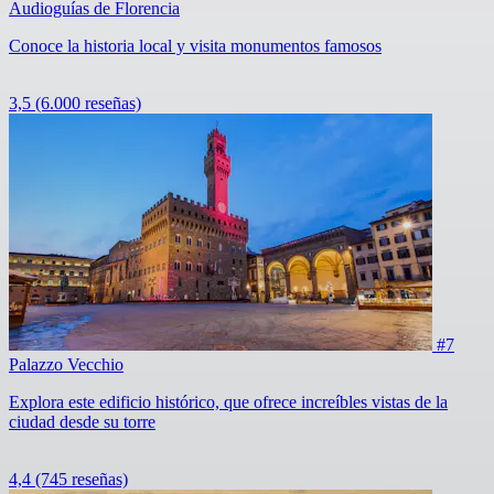
Audioguías de Florencia
Conoce la historia local y visita monumentos famosos
3,5
(6.000 reseñas)
#7
Palazzo Vecchio
Explora este edificio histórico, que ofrece increíbles vistas de la
ciudad desde su torre
4,4
(745 reseñas)