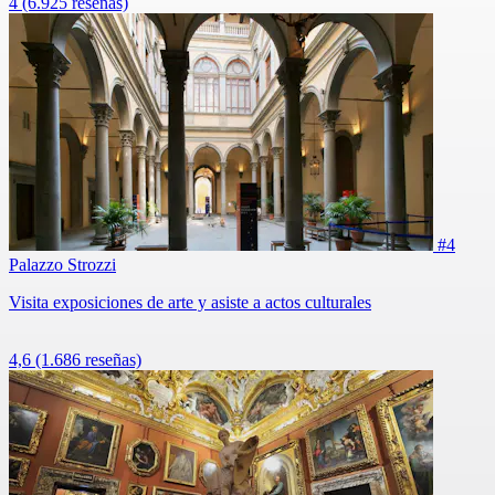
4
(6.925 reseñas)
#4
Palazzo Strozzi
Visita exposiciones de arte y asiste a actos culturales
4,6
(1.686 reseñas)