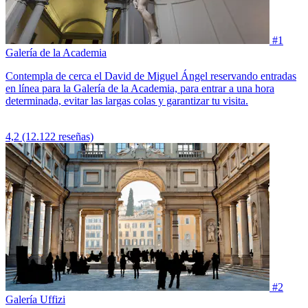
#1
Galería de la Academia
Contempla de cerca el David de Miguel Ángel reservando entradas
en línea para la Galería de la Academia, para entrar a una hora
determinada, evitar las largas colas y garantizar tu visita.
4,2
(12.122 reseñas)
#2
Galería Uffizi