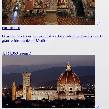
#5
Palacio Pitti
Descubre los tesoros renacentistas y los exuberantes jardines de la
gran residencia de los Médicis
4,4
(4.060 reseñas)
#6