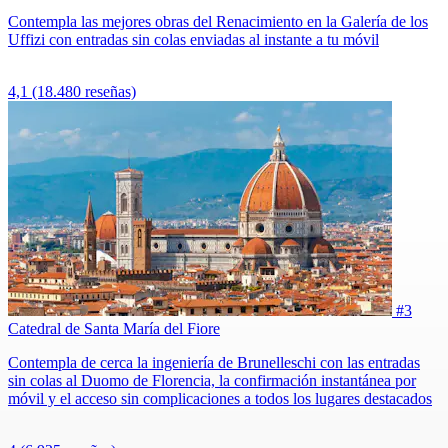
Contempla las mejores obras del Renacimiento en la Galería de los
Uffizi con entradas sin colas enviadas al instante a tu móvil
4,1
(18.480 reseñas)
#3
Catedral de Santa María del Fiore
Contempla de cerca la ingeniería de Brunelleschi con las entradas
sin colas al Duomo de Florencia, la confirmación instantánea por
móvil y el acceso sin complicaciones a todos los lugares destacados