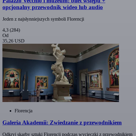
Palazzo Vecchio i muzeum: bilet wstępu +
opcjonalny przewodnik wideo lub audio
Jeden z najsłynniejszych symboli Florencji
4,3
(284)
Od
35,26 USD
Florencja
Galeria Akademii: Zwiedzanie z przewodnikiem
Odkryj skarby sztuki Florencji podczas wycieczki z przewodnikiem