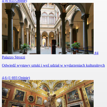
4
(6 933 Opinie)
#4
Palazzo Strozzi
Odwiedź wystawy sztuki i weź udział w wydarzeniach kulturalnych
4,6
(1 693 Opinie)