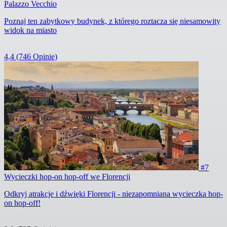
Palazzo Vecchio
Poznaj ten zabytkowy budynek, z którego roztacza się niesamowity
widok na miasto
4,4
(746 Opinie)
#7
Wycieczki hop-on hop-off we Florencji
Odkryj atrakcje i dźwięki Florencji - niezapomniana wycieczka hop-
on hop-off!