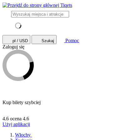
Pomoc
pl / USD
Szukaj
Zaloguj się
Kup bilety szybciej
4.6 ocena
4.6
Użyj aplikacji
Włochy