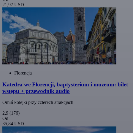
21,97 USD
Florencja
Katedra we Florencji, baptysterium i muzeum: bilet
wstępu + przewodnik audio
Omiń kolejki przy czterech atrakcjach
2,9
(176)
Od
35,84 USD