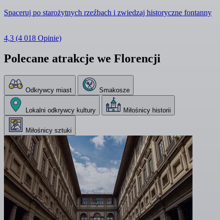
Spaceruj po starożytnych rzeźbach i zwiedzaj historyczne fontanny
4,3
(4 018 Opinie)
Polecane atrakcje we Florencji
Odkrywcy miast
Smakosze
Lokalni odkrywcy kultury
Miłośnicy historii
Miłośnicy sztuki