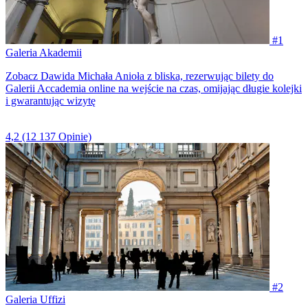
#1
Galeria Akademii
Zobacz Dawida Michała Anioła z bliska, rezerwując bilety do
Galerii Accademia online na wejście na czas, omijając długie kolejki
i gwarantując wizytę
4,2
(12 137 Opinie)
#2
Galeria Uffizi