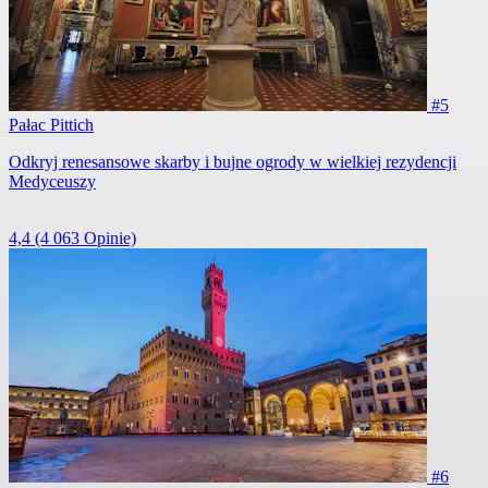
#5
Pałac Pittich
Odkryj renesansowe skarby i bujne ogrody w wielkiej rezydencji
Medyceuszy
4,4
(4 063 Opinie)
#6