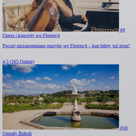
#9
Opera i koncerty we Florencji
Poczuj niezapomnianą muzykę we Florencji – kup bilety już teraz!
4,5
(265 Opinie)
#10
Ogrody Boboli