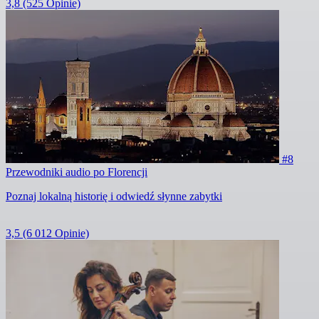
3,8
(525 Opinie)
#8
Przewodniki audio po Florencji
Poznaj lokalną historię i odwiedź słynne zabytki
3,5
(6 012 Opinie)