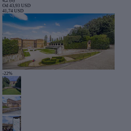
4,2
(6)
Od
43,93 USD
41,74 USD
-22%