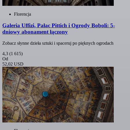
Florencja
Galeria Uffizi, Pałac Pittich i Ogrody Boboli: 5-
dniowy abonament łączony
Zobacz słynne dzieła sztuki i spaceruj po pięknych ogrodach
4,3
(1 615)
Od
52,02 USD