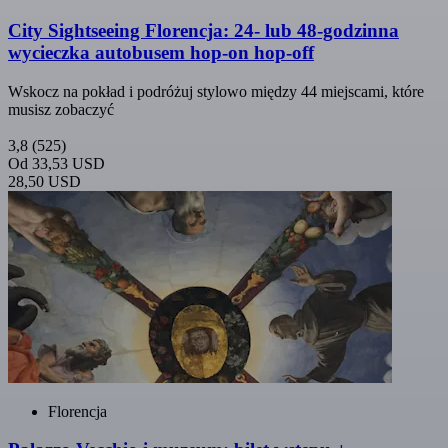
City Sightseeing Florencja: 24- lub 48-godzinna
wycieczka autobusem hop-on hop-off
Wskocz na pokład i podróżuj stylowo między 44 miejscami, które
musisz zobaczyć
3,8
(525)
Od
33,53 USD
28,50 USD
Florencja