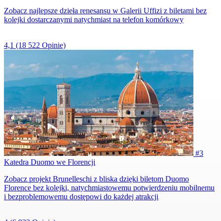
Zobacz najlepsze dzieła renesansu w Galerii Uffizi z biletami bez
kolejki dostarczanymi natychmiast na telefon komórkowy
4,1
(18 522 Opinie)
#3
Katedra Duomo we Florencji
Zobacz projekt Brunelleschi z bliska dzięki biletom Duomo
Florence bez kolejki, natychmiastowemu potwierdzeniu mobilnemu
i bezproblemowemu dostępowi do każdej atrakcji