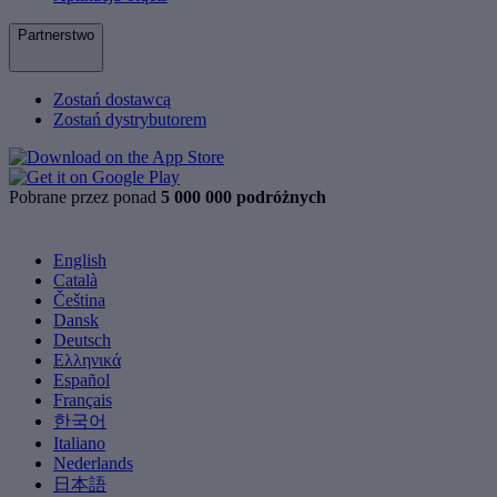
Partnerstwo
Zostań dostawcą
Zostań dystrybutorem
Pobrane przez ponad
5 000 000 podróżnych
English
Català
Čeština
Dansk
Deutsch
Ελληνικά
Español
Français
한국어
Italiano
Nederlands
日本語