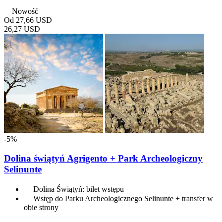
Nowość
Od
27,66 USD
26,27 USD
-5%
Dolina świątyń Agrigento + Park Archeologiczny
Selinunte
Dolina Świątyń: bilet wstępu
Wstęp do Parku Archeologicznego Selinunte + transfer w
obie strony