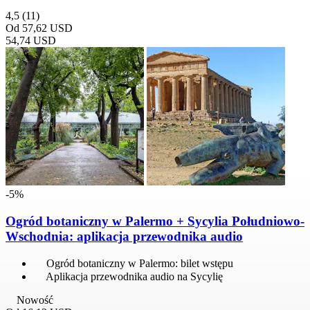
4,5
(11)
Od
57,62 USD
54,74 USD
-5%
Ogród botaniczny w Palermo + Sycylia Południowo-
Wschodnia: aplikacja przewodnika audio
Ogród botaniczny w Palermo: bilet wstępu
Aplikacja przewodnika audio na Sycylię
Nowość