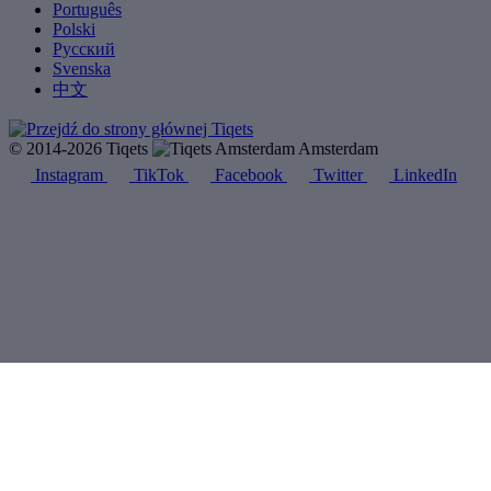
Português
Polski
Русский
Svenska
中文
© 2014-2026 Tiqets
Amsterdam
Instagram
TikTok
Facebook
Twitter
LinkedIn