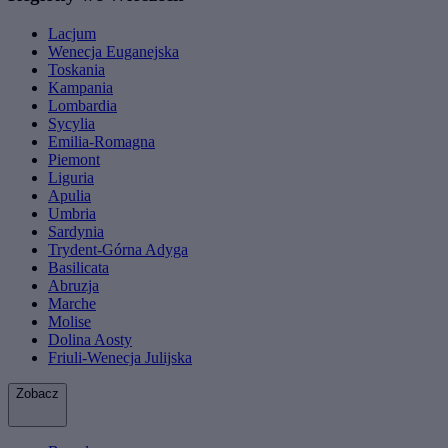
Lacjum
Wenecja Euganejska
Toskania
Kampania
Lombardia
Sycylia
Emilia-Romagna
Piemont
Liguria
Apulia
Umbria
Sardynia
Trydent-Górna Adyga
Basilicata
Abruzja
Marche
Molise
Dolina Aosty
Friuli-Wenecja Julijska
Zobacz