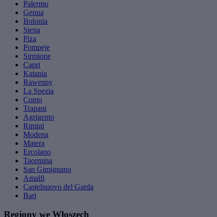
Palermo
Genua
Bolonia
Siena
Piza
Pompeje
Sirmione
Capri
Katania
Rawenny
La Spezia
Como
Trapani
Agrigento
Rimini
Modena
Matera
Ercolano
Taormina
San Gimignano
Amalfi
Castelnuovo del Garda
Bari
Regiony we Włoszech