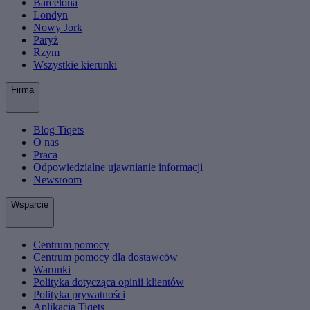
Barcelona
Londyn
Nowy Jork
Paryż
Rzym
Wszystkie kierunki
Firma
Blog Tiqets
O nas
Praca
Odpowiedzialne ujawnianie informacji
Newsroom
Wsparcie
Centrum pomocy
Centrum pomocy dla dostawców
Warunki
Polityka dotycząca opinii klientów
Polityka prywatności
Aplikacja Tiqets