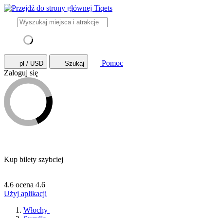
Pomoc
pl / USD
Szukaj
Zaloguj się
Kup bilety szybciej
4.6 ocena
4.6
Użyj aplikacji
Włochy