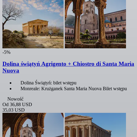
-5%
Dolina świątyń Agrigento + Chiostro di Santa Maria
Nuova
Dolina Świątyń: bilet wstępu
Monreale: Krużganek Santa Maria Nuova Bilet wstępu
Nowość
Od
36,88 USD
35,03 USD