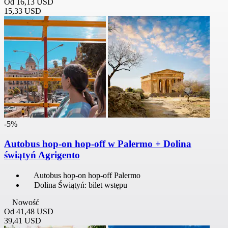
Od
16,13 USD
15,33 USD
-5%
Autobus hop-on hop-off w Palermo + Dolina
świątyń Agrigento
Autobus hop-on hop-off Palermo
Dolina Świątyń: bilet wstępu
Nowość
Od
41,48 USD
39,41 USD