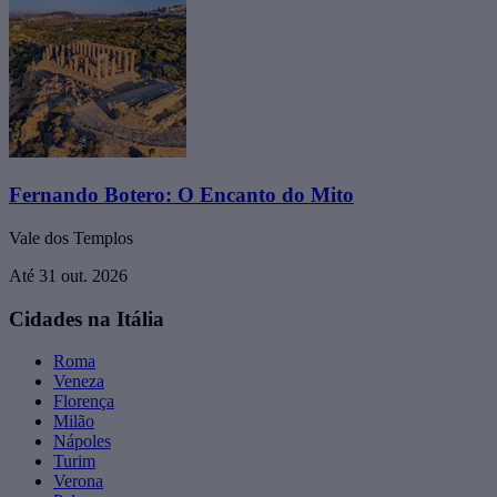
Fernando Botero: O Encanto do Mito
Vale dos Templos
Até 31 out. 2026
Cidades na Itália
Roma
Veneza
Florença
Milão
Nápoles
Turim
Verona