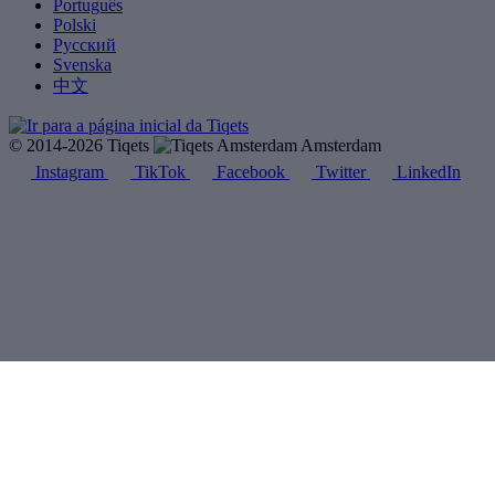
Português
Polski
Русский
Svenska
中文
© 2014-2026 Tiqets
Amsterdam
Instagram
TikTok
Facebook
Twitter
LinkedIn