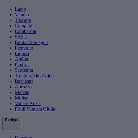
Lácio
Véneto
Toscana
Campânia
Lombardia
Sicília
Emilia-Romagna
Piemonte
Ligúria
Apúlia
Úmbria
Sardenha
Trentino Alto Adige
Basilicata
Abruzzo
Marcas
Molise
Valle d'Aosta
Friuli Venezia Giulia
Explore
Barcelona