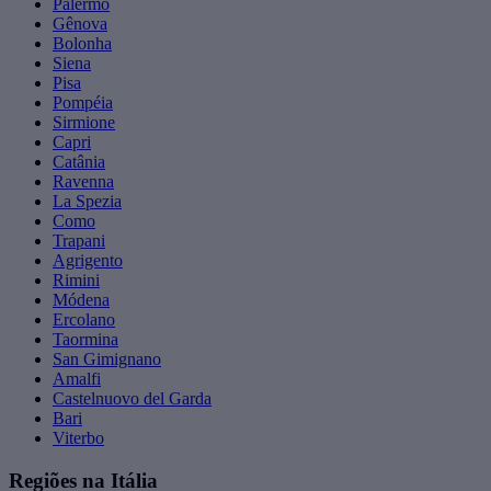
Palermo
Gênova
Bolonha
Siena
Pisa
Pompéia
Sirmione
Capri
Catânia
Ravenna
La Spezia
Como
Trapani
Agrigento
Rimini
Módena
Ercolano
Taormina
San Gimignano
Amalfi
Castelnuovo del Garda
Bari
Viterbo
Regiões na Itália