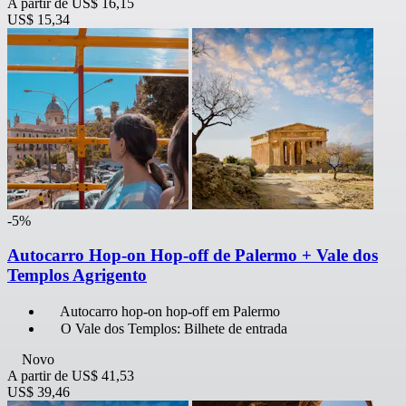
A partir de
US$ 16,15
US$ 15,34
-5%
Autocarro Hop-on Hop-off de Palermo + Vale dos
Templos Agrigento
Autocarro hop-on hop-off em Palermo
O Vale dos Templos: Bilhete de entrada
Novo
A partir de
US$ 41,53
US$ 39,46