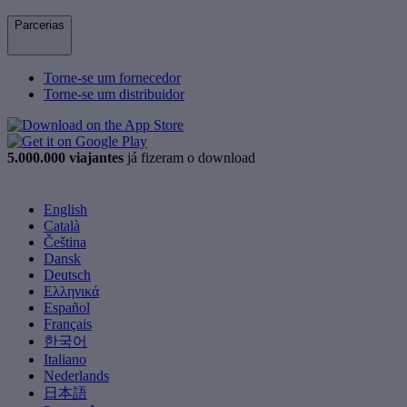
Parcerias
Torne-se um fornecedor
Torne-se um distribuidor
5.000.000 viajantes
já fizeram o download
English
Català
Čeština
Dansk
Deutsch
Ελληνικά
Español
Français
한국어
Italiano
Nederlands
日本語