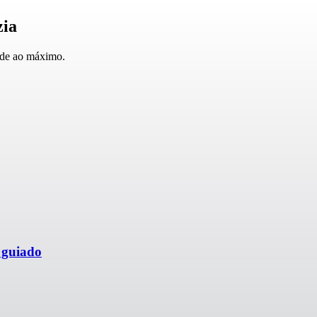
zia
ade ao máximo.
 guiado