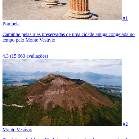
#1
Pompeia
Caminhe pelas ruas preservadas de uma cidade antiga congelada no
tempo pelo Monte Vesúvio
4,3
(15.660 avaliações)
#2
Monte Vesúvio