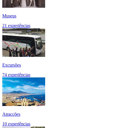
Museus
21 experiências
Excursões
74 experiências
Atracções
10 experiências