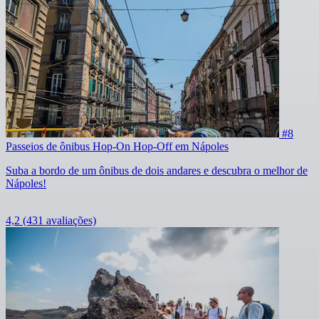
#8
Passeios de ônibus Hop-On Hop-Off em Nápoles
Suba a bordo de um ônibus de dois andares e descubra o melhor de
Nápoles!
4,2
(431 avaliações)