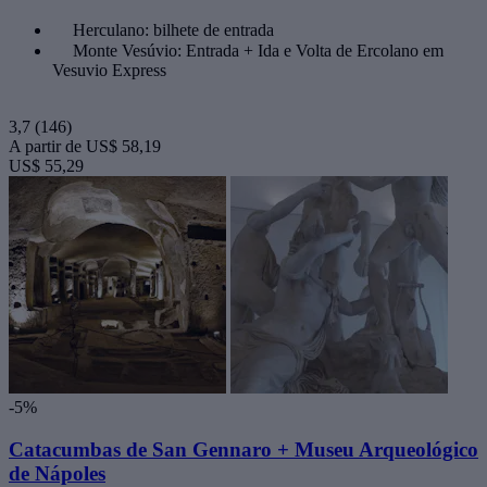
Herculano: bilhete de entrada
Monte Vesúvio: Entrada + Ida e Volta de Ercolano em
Vesuvio Express
3,7
(146)
A partir de
US$ 58,19
US$ 55,29
-5%
Catacumbas de San Gennaro + Museu Arqueológico
de Nápoles