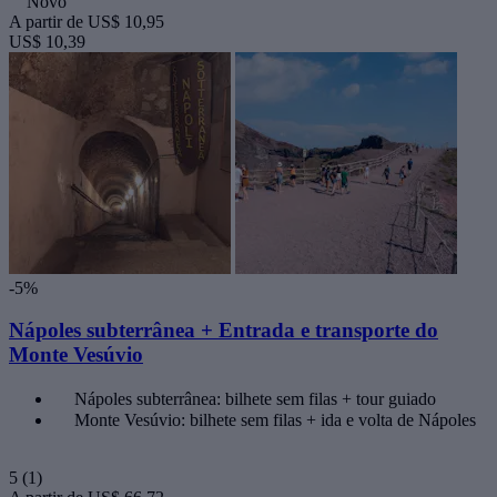
Novo
A partir de
US$ 10,95
US$ 10,39
-5%
Nápoles subterrânea + Entrada e transporte do
Monte Vesúvio
Nápoles subterrânea: bilhete sem filas + tour guiado
Monte Vesúvio: bilhete sem filas + ida e volta de Nápoles
5
(1)