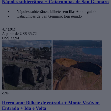
Nápoles subterrânea + Catacumbas de San Gennaro
Nápoles subterrânea: bilhete sem filas + tour guiado
Catacumbas de San Gennaro: tour guiado
4,7
(202)
A partir de
US$ 35,72
US$ 33,94
-5%
Herculano: Bilhete de entrada + Monte Vesúvio:
Entrada + Ida e Volta