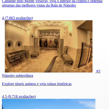
Caminhe pelo Monte Vesúvio, veja o interior da cratera e obtenha
algumas das melhores vistas da Baía de Nápoles
4
(7.663 avaliações)
#3
Nápoles subterrânea
Explore túneis antigos e veja ruínas históricas
4,5
(9.718 avaliações)