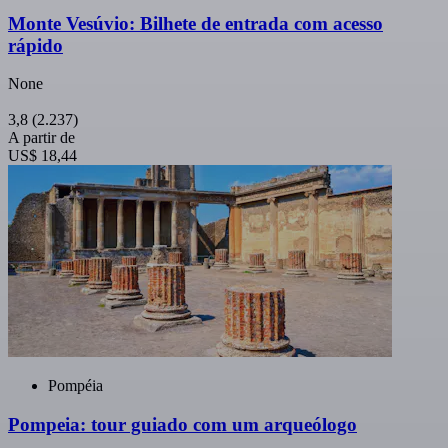
Monte Vesúvio: Bilhete de entrada com acesso
rápido
None
3,8
(2.237)
A partir de
US$ 18,44
Pompéia
Pompeia: tour guiado com um arqueólogo