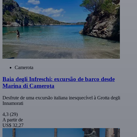
Camerota
Baia degli Infreschi: excursão de barco desde
Marina di Camerota
Desfrute de uma excursão italiana inesquecível à Grotta degli
Innamorati
4,3
(29)
A partir de
US$ 32,27