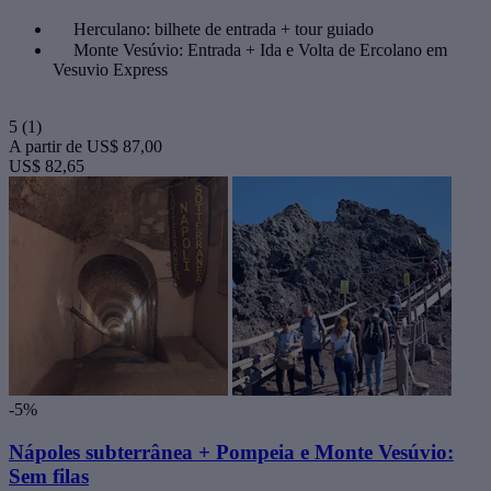
Herculano: bilhete de entrada + tour guiado
Monte Vesúvio: Entrada + Ida e Volta de Ercolano em
Vesuvio Express
5
(1)
A partir de
US$ 87,00
US$ 82,65
-5%
Nápoles subterrânea + Pompeia e Monte Vesúvio:
Sem filas