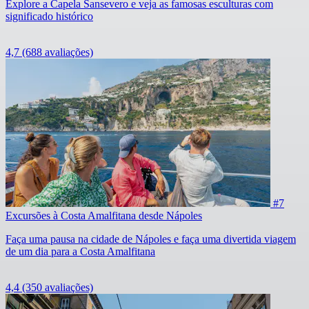
Explore a Capela Sansevero e veja as famosas esculturas com
significado histórico
4,7
(688 avaliações)
#7
Excursões à Costa Amalfitana desde Nápoles
Faça uma pausa na cidade de Nápoles e faça uma divertida viagem
de um dia para a Costa Amalfitana
4,4
(350 avaliações)