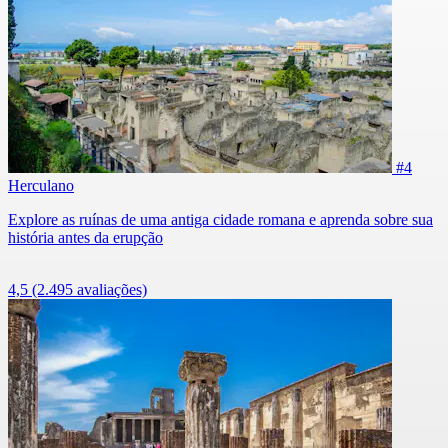
#4
Herculano
Explore as ruínas de uma antiga cidade romana e aprenda sobre sua
história antes da erupção
4,5
(2.495 avaliações)