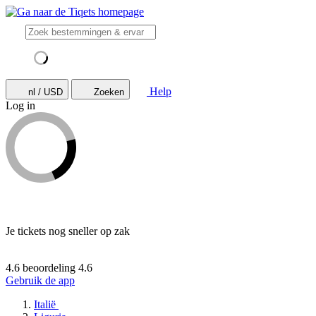
Help
nl / USD
Zoeken
Log in
Je tickets nog sneller op zak
4.6 beoordeling
4.6
Gebruik de app
Italië