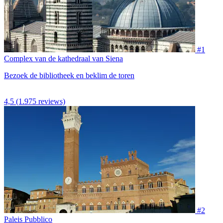
#1
Complex van de kathedraal van Siena
Bezoek de bibliotheek en beklim de toren
4,5
(1.975 reviews)
#2
Paleis Pubblico