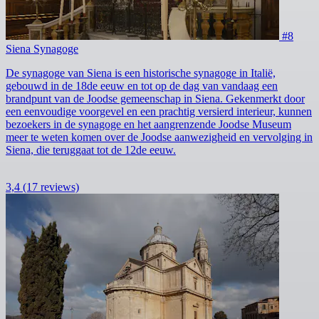
#8
Siena Synagoge
De synagoge van Siena is een historische synagoge in Italië,
gebouwd in de 18de eeuw en tot op de dag van vandaag een
brandpunt van de Joodse gemeenschap in Siena. Gekenmerkt door
een eenvoudige voorgevel en een prachtig versierd interieur, kunnen
bezoekers in de synagoge en het aangrenzende Joodse Museum
meer te weten komen over de Joodse aanwezigheid en vervolging in
Siena, die teruggaat tot de 12de eeuw.
3,4
(17 reviews)