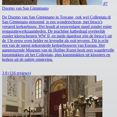
#7
Duomo van San Gimignano
De Duomo van San Gimignano in Toscane, ook wel Collegiata di
San Gimignano genoemd, is een wonderschoon, met fresco's
versierd kerkgebouw. Het houdt al eeuwenlang stand zonder enige
restauratiewerkzaamheden. De prachtige kathedraal overleefde
zonder kleerscheuren WW II, en mede daardoor zijn de fresco's uit
de 13e-eeuw even helder en levendig als ooit tevoren. Dit is echt
een van de meest gekoesterde kerkgebouwen van Europa. Het
aangrenzende Museum van de Heilige Kunst bezit zeer waardevolle
kunststukken uit het Collegiata, plus kunststukken uit kloosters en
kerken uit de nabije omgeving.
3,9
(116 reviews)