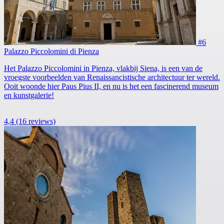
#6
Palazzo Piccolomini di Pienza
Het Palazzo Piccolomini in Pienza, vlakbij Siena, is een van de
vroegste voorbeelden van Renaissancistische architectuur ter wereld.
Ooit woonde hier Paus Pius II, en nu is het een fascinerend museum
en kunstgalerie!
4,4
(16 reviews)