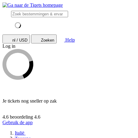
Help
nl / USD
Zoeken
Log in
Je tickets nog sneller op zak
4.6 beoordeling
4.6
Gebruik de app
Italië