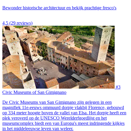
Bewonder historische architectuur en bekijk prachtige fresco's
4,5
(29 reviews)
#3
Civic Museums of San Gimignano
De Civic Museums van San Gimignano zijn gelegen in een
magnifiek 11e-eeuws ommuurd dorpje vlakbij Florence, gebouwd
op 334 meter hoogte boven de vallei van Elsa. Het dorpje heeft een
plek veroverd op de UNESCO Werelderfgoedlijst en het
museumcomplex biedt een van Europa's meest indringende kijkjes
in het middeleeuwse leven van weleer.