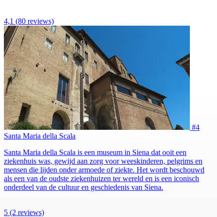
4,1
(80 reviews)
#4
Santa Maria della Scala
Santa Maria della Scala is een museum in Siena dat ooit een
ziekenhuis was, gewijd aan zorg voor weeskinderen, pelgrims en
mensen die lijden onder armoede of ziekte. Het wordt beschouwd
als een van de oudste ziekenhuizen ter wereld en is een iconisch
onderdeel van de cultuur en geschiedenis van Siena.
5
(2 reviews)