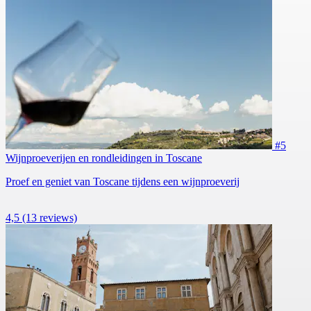
#5
Wijnproeverijen en rondleidingen in Toscane
Proef en geniet van Toscane tijdens een wijnproeverij
4,5
(13 reviews)