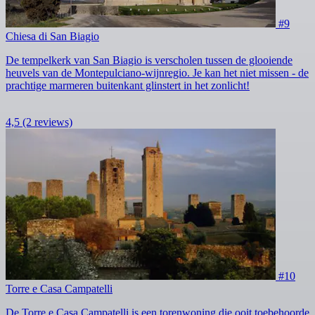
#9
Chiesa di San Biagio
De tempelkerk van San Biagio is verscholen tussen de glooiende
heuvels van de Montepulciano-wijnregio. Je kan het niet missen - de
prachtige marmeren buitenkant glinstert in het zonlicht!
4,5
(2 reviews)
#10
Torre e Casa Campatelli
De Torre e Casa Campatelli is een torenwoning die ooit toebehoorde