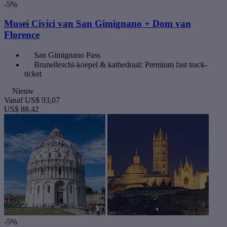
-5%
Musei Civici van San Gimignano + Dom van
Florence
San Gimignano Pass
Brunelleschi-koepel & kathedraal: Premium fast track-
ticket
Nieuw
Vanaf
US$ 93,07
US$ 88,42
-5%