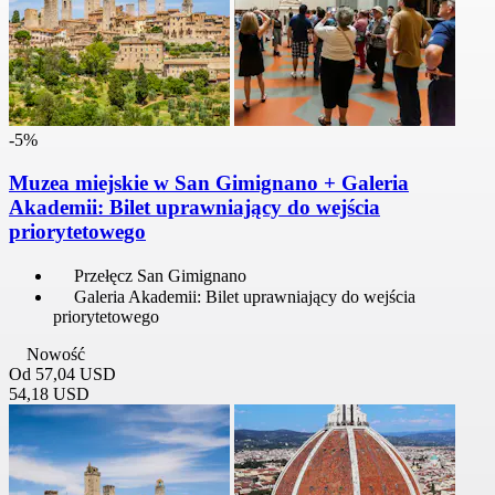
-5%
Muzea miejskie w San Gimignano + Galeria
Akademii: Bilet uprawniający do wejścia
priorytetowego
Przełęcz San Gimignano
Galeria Akademii: Bilet uprawniający do wejścia
priorytetowego
Nowość
Od
57,04 USD
54,18 USD