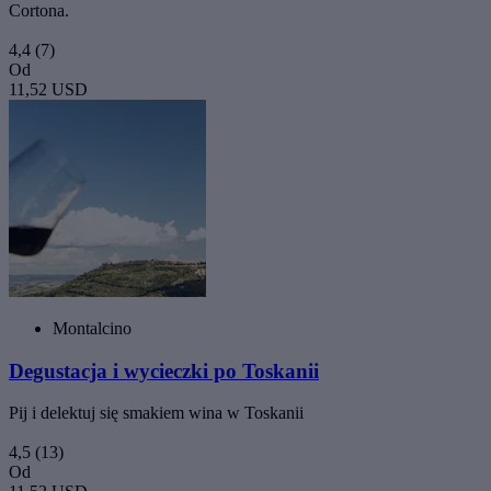
Cortona.
4,4
(7)
Od
11,52 USD
Montalcino
Degustacja i wycieczki po Toskanii
Pij i delektuj się smakiem wina w Toskanii
4,5
(13)
Od