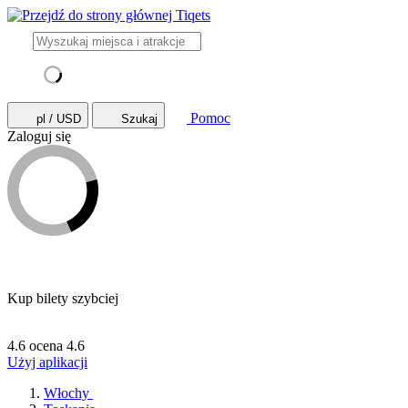
Pomoc
pl / USD
Szukaj
Zaloguj się
Kup bilety szybciej
4.6 ocena
4.6
Użyj aplikacji
Włochy