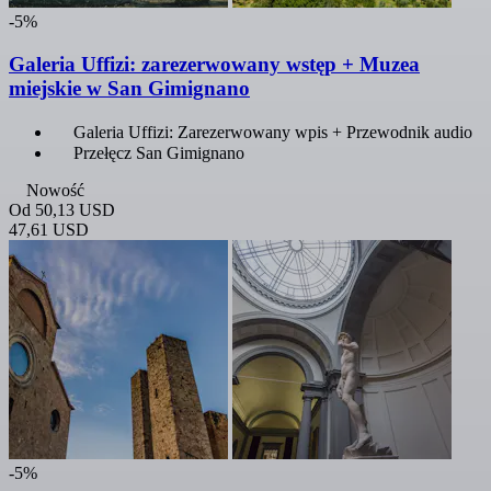
-5%
Galeria Uffizi: zarezerwowany wstęp + Muzea
miejskie w San Gimignano
Galeria Uffizi: Zarezerwowany wpis + Przewodnik audio
Przełęcz San Gimignano
Nowość
Od
50,13 USD
47,61 USD
-5%