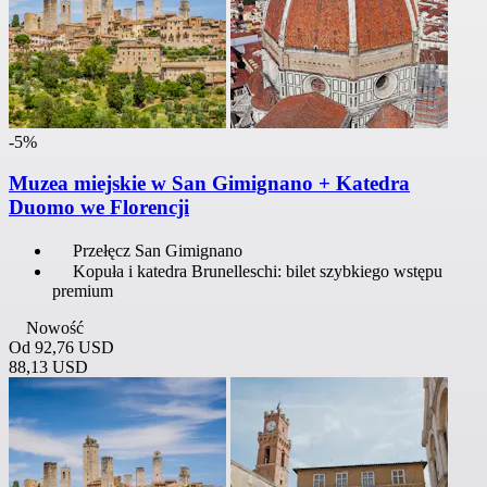
-5%
Muzea miejskie w San Gimignano + Katedra
Duomo we Florencji
Przełęcz San Gimignano
Kopuła i katedra Brunelleschi: bilet szybkiego wstępu
premium
Nowość
Od
92,76 USD
88,13 USD