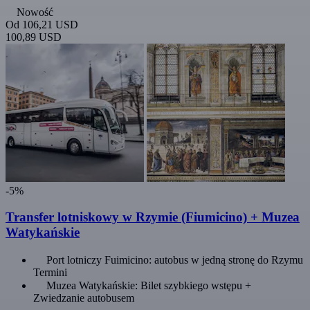
Nowość
Od
106,21 USD
100,89 USD
-5%
Transfer lotniskowy w Rzymie (Fiumicino) + Muzea
Watykańskie
Port lotniczy Fuimicino: autobus w jedną stronę do Rzymu
Termini
Muzea Watykańskie: Bilet szybkiego wstępu +
Zwiedzanie autobusem