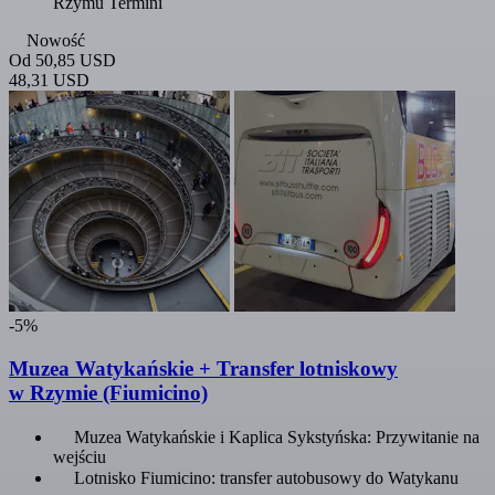
Rzymu Termini
Nowość
Od
50,85 USD
48,31 USD
-5%
Muzea Watykańskie + Transfer lotniskowy
w Rzymie (Fiumicino)
Muzea Watykańskie i Kaplica Sykstyńska: Przywitanie na
wejściu
Lotnisko Fiumicino: transfer autobusowy do Watykanu