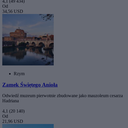
4,1
(49 434)
Od
34,56 USD
Rzym
Zamek Świętego Anioła
Odwiedź muzeum pierwotnie zbudowane jako mauzoleum cesarza
Hadriana
4,1
(20 140)
Od
21,96 USD