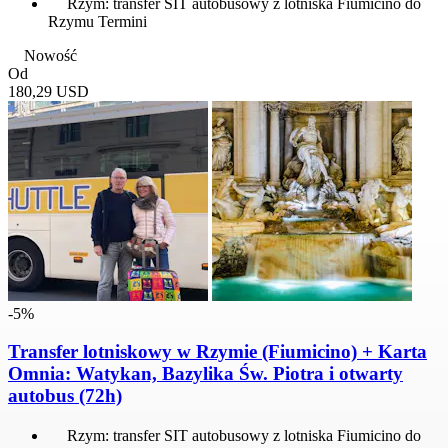
Rzym: transfer SIT autobusowy z lotniska Fiumicino do
Rzymu Termini
Nowość
Od
180,29 USD
-5%
Transfer lotniskowy w Rzymie (Fiumicino) + Karta
Omnia: Watykan, Bazylika Św. Piotra i otwarty
autobus (72h)
Rzym: transfer SIT autobusowy z lotniska Fiumicino do