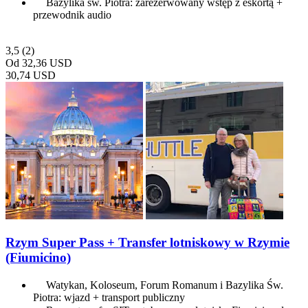
Bazylika św. Piotra: zarezerwowany wstęp z eskortą +
przewodnik audio
3,5
(2)
Od
32,36 USD
30,74 USD
Rzym Super Pass + Transfer lotniskowy w Rzymie
(Fiumicino)
Watykan, Koloseum, Forum Romanum i Bazylika Św.
Piotra: wjazd + transport publiczny