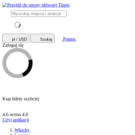
Pomoc
pl / USD
Szukaj
Zaloguj się
Kup bilety szybciej
4.6 ocena
4.6
Użyj aplikacji
Włochy