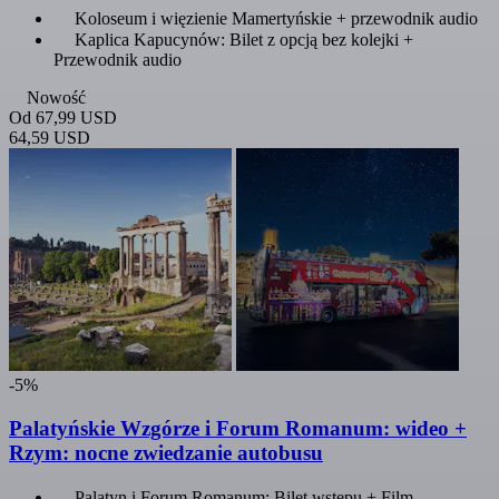
Koloseum i więzienie Mamertyńskie + przewodnik audio
Kaplica Kapucynów: Bilet z opcją bez kolejki +
Przewodnik audio
Nowość
Od
67,99 USD
64,59 USD
-5%
Palatyńskie Wzgórze i Forum Romanum: wideo +
Rzym: nocne zwiedzanie autobusu
Palatyn i Forum Romanum: Bilet wstępu + Film