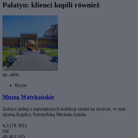
Palatyn: klienci kupili również
do -46%
Rzym
Muzea Watykańskie
Zobacz jedną z największych kolekcji sztuki na świecie, w tym
słynną Kaplicę Sykstyńską Michała Anioła
4,3
(78 301)
Od
48,40 USD