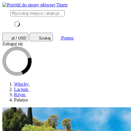
Pomoc
pl / USD
Szukaj
Zaloguj się
Włochy
Lacjum
Rzym
Palatyn