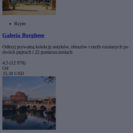
Rzym
Galeria Borghese
Odkryj prywatną kolekcję antyków, obrazów i rzeźb rozsianych po
dwóch piętrach i 22 pomieszczeniach
4,5
(12 978)
Od
33,30 USD