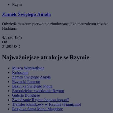
Rzym
Zamek Świętego Anioła
Odwiedź muzeum pierwotnie zbudowane jako mauzoleum cesarza
Hadriana
4,1
(20 124)
Od
21,89 USD
Najważniejsze atrakcje w Rzymie
Muzea Watykańskie
Koloseum
Zamek Świętego Anioła
Rzymski Panteon
Bazylika Świętego Piotra
Samodzielne zwiedzanie Rzymu
Galeria Borghese
Zwiedzanie Rzymu hop-on hop-off
Transfer lotniskowy w Rzymie (Fiumicino)
Bazylika Santa Maria Maggiore