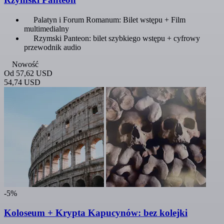
Palatyn i Forum Romanum: Bilet wstępu + Film
multimedialny
Rzymski Panteon: bilet szybkiego wstępu + cyfrowy
przewodnik audio
Nowość
Od
57,62 USD
54,74 USD
-5%
Koloseum + Krypta Kapucynów: bez kolejki