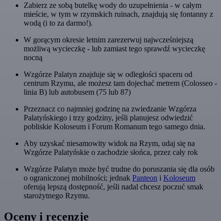
Zabierz ze sobą butelkę wody do uzupełnienia - w całym
mieście, w tym w rzymskich ruinach, znajdują się fontanny z
wodą (i to za darmo!).
W gorącym okresie letnim zarezerwuj najwcześniejszą
możliwą wycieczkę - lub zamiast tego sprawdź wycieczkę
nocną
Wzgórze Palatyn znajduje się w odległości spaceru od
centrum Rzymu, ale możesz tam dojechać metrem (Colosseo -
linia B) lub autobusem (75 lub 87)
Przeznacz co najmniej godzinę na zwiedzanie Wzgórza
Palatyńskiego i trzy godziny, jeśli planujesz odwiedzić
pobliskie Koloseum i Forum Romanum tego samego dnia.
Aby uzyskać niesamowity widok na Rzym, udaj się na
Wzgórze Palatyńskie o zachodzie słońca, przez cały rok
Wzgórze Palatyn może być trudne do poruszania się dla osób
o ograniczonej mobilności; jednak
Panteon
i
Koloseum
oferują lepszą dostępność, jeśli nadal chcesz poczuć smak
starożytnego Rzymu.
Oceny i recenzje