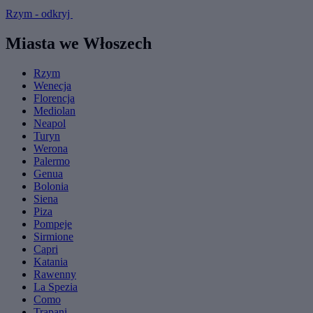
Rzym - odkryj
Miasta we Włoszech
Rzym
Wenecja
Florencja
Mediolan
Neapol
Turyn
Werona
Palermo
Genua
Bolonia
Siena
Piza
Pompeje
Sirmione
Capri
Katania
Rawenny
La Spezia
Como
Trapani