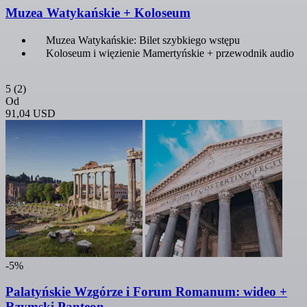
Muzea Watykańskie + Koloseum
Muzea Watykańskie: Bilet szybkiego wstępu
Koloseum i więzienie Mamertyńskie + przewodnik audio
5
(2)
Od
91,04 USD
-5%
Palatyńskie Wzgórze i Forum Romanum: wideo +
Rzymski Panteon