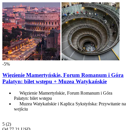
-5%
Więzienie Mamertyńskie, Forum Romanum i Góra
Palatyn: bilet wstępu + Muzea Watykańskie
Więzienie Mamertyńskie, Forum Romanum i Góra
Palatyn: bilet wstępu
Muzea Watykańskie i Kaplica Sykstyńska: Przywitanie na
wejściu
5
(2)
Od
77,21 USD