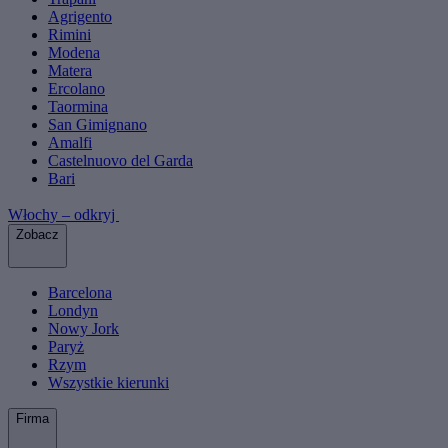
Agrigento
Rimini
Modena
Matera
Ercolano
Taormina
San Gimignano
Amalfi
Castelnuovo del Garda
Bari
Włochy – odkryj
Zobacz
Barcelona
Londyn
Nowy Jork
Paryż
Rzym
Wszystkie kierunki
Firma