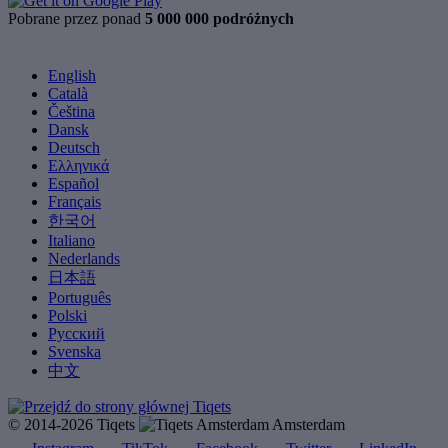
Pobrane przez ponad
5 000 000 podróżnych
English
Català
Čeština
Dansk
Deutsch
Ελληνικά
Español
Français
한국어
Italiano
Nederlands
日本語
Português
Polski
Русский
Svenska
中文
© 2014-2026 Tiqets
Amsterdam