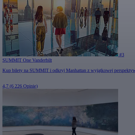
#3
SUMMIT One Vanderbilt
Kup bilety na SUMMIT i odkryj Manhattan z wyjątkowej perspektywy
4,7
(6 226 Opinie)