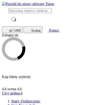
Pomoc
pl / USD
Szukaj
Zaloguj się
Kup bilety szybciej
4.6 ocena
4.6
Użyj aplikacji
Stany Zjednoczone