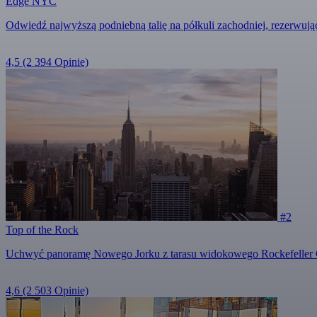
Edge NYC
Odwiedź najwyższą podniebną talię na półkuli zachodniej, rezerwuj
4,5
(2 394 Opinie)
#2
Top of the Rock
Uchwyć panoramę Nowego Jorku z tarasu widokowego Rockefeller 
4,6
(2 503 Opinie)