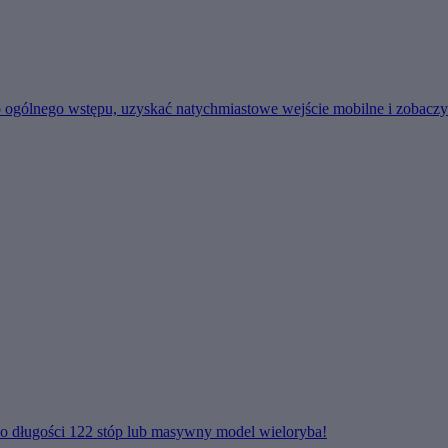
gólnego wstępu, uzyskać natychmiastowe wejście mobilne i zobaczyć
a o długości 122 stóp lub masywny model wieloryba!