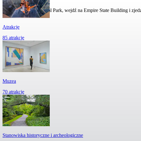
Przejdź się przez Central Park, wejdź na Empire State Building i zj
Atrakcje
85 atrakcje
Muzea
70 atrakcje
Stanowiska historyczne i archeologiczne