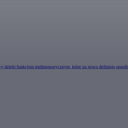
 dzięki funkcjom multisensorycznym, które na nowo definiują sposób