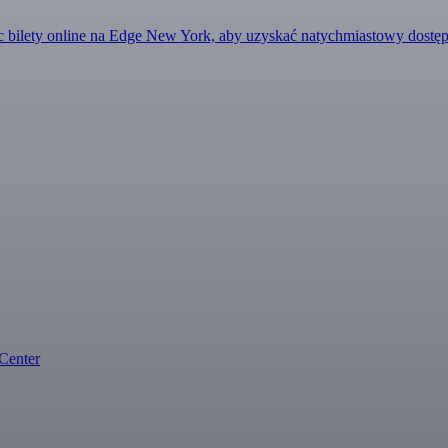
ąc bilety online na Edge New York, aby uzyskać natychmiastowy dost
Center