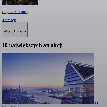
City Cards i bilety
9 atrakcje
Więcej kategorii
10 największych atrakcji
#1