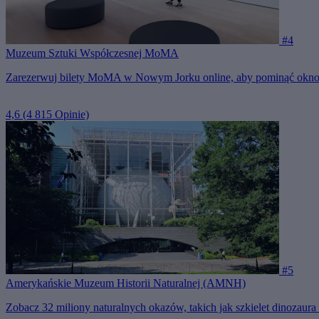
#4
Muzeum Sztuki Współczesnej MoMA
Zarezerwuj bilety MoMA w Nowym Jorku online, aby pominąć okno o
4,6
(4 815 Opinie)
#5
Amerykańskie Muzeum Historii Naturalnej (AMNH)
Zobacz 32 miliony naturalnych okazów, takich jak szkielet dinozaur