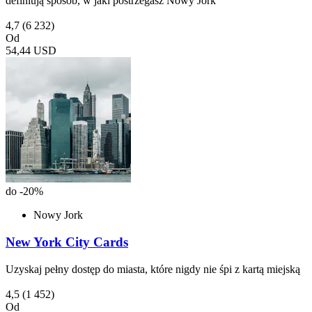
definiują sposób, w jaki postrzegasz Nowy Jork
4,7
(6 232)
Od
54,44 USD
do -20%
Nowy Jork
New York City Cards
Uzyskaj pełny dostęp do miasta, które nigdy nie śpi z kartą miejską
4,5
(1 452)
Od