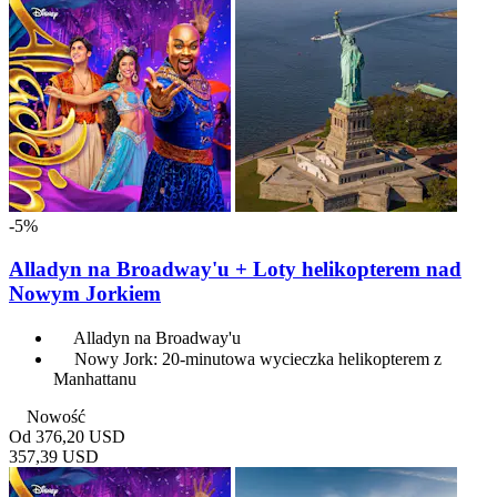
-5%
Alladyn na Broadway'u + Loty helikopterem nad
Nowym Jorkiem
Alladyn na Broadway'u
Nowy Jork: 20-minutowa wycieczka helikopterem z
Manhattanu
Nowość
Od
376,20 USD
357,39 USD