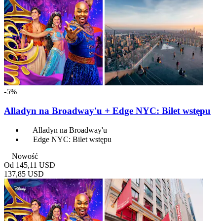
-5%
Alladyn na Broadway'u + Edge NYC: Bilet wstępu
Alladyn na Broadway'u
Edge NYC: Bilet wstępu
Nowość
Od
145,11 USD
137,85 USD