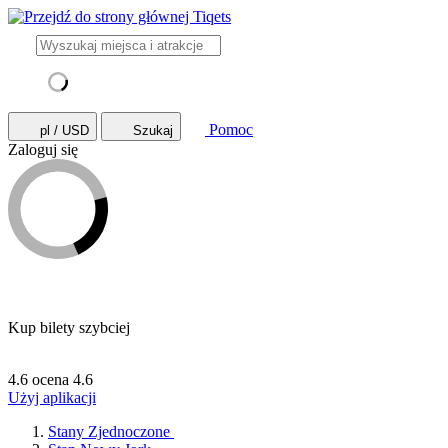
Pomoc
pl / USD
Szukaj
Zaloguj się
Kup bilety szybciej
4.6 ocena
4.6
Użyj aplikacji
Stany Zjednoczone