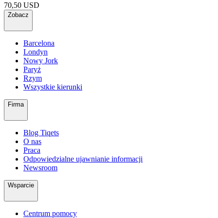
70,50 USD
Zobacz
Barcelona
Londyn
Nowy Jork
Paryż
Rzym
Wszystkie kierunki
Firma
Blog Tiqets
O nas
Praca
Odpowiedzialne ujawnianie informacji
Newsroom
Wsparcie
Centrum pomocy