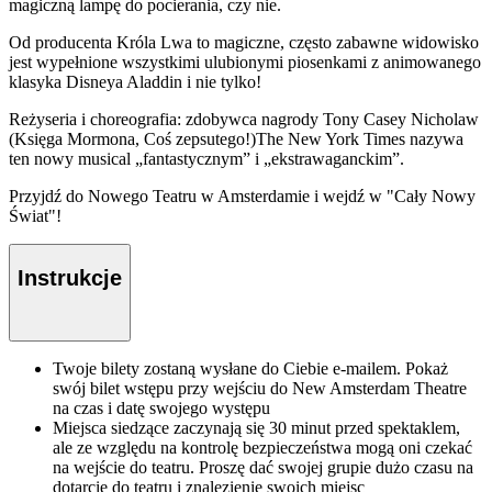
magiczną lampę do pocierania, czy nie.
Od producenta Króla Lwa to magiczne, często zabawne widowisko
jest wypełnione wszystkimi ulubionymi piosenkami z animowanego
klasyka Disneya Aladdin i nie tylko!
Reżyseria i choreografia: zdobywca nagrody Tony Casey Nicholaw
(Księga Mormona, Coś zepsutego!)The New York Times nazywa
ten nowy musical „fantastycznym” i „ekstrawaganckim”.
Przyjdź do Nowego Teatru w Amsterdamie i wejdź w "Cały Nowy
Świat"!
Instrukcje
Twoje bilety zostaną wysłane do Ciebie e-mailem. Pokaż
swój bilet wstępu przy wejściu do New Amsterdam Theatre
na czas i datę swojego występu
Miejsca siedzące zaczynają się 30 minut przed spektaklem,
ale ze względu na kontrolę bezpieczeństwa mogą oni czekać
na wejście do teatru. Proszę dać swojej grupie dużo czasu na
dotarcie do teatru i znalezienie swoich miejsc