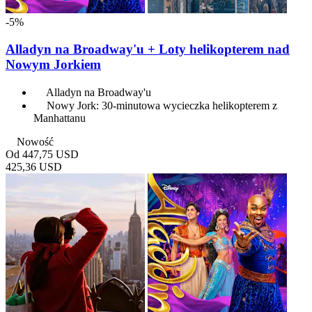
-5%
Alladyn na Broadway'u + Loty helikopterem nad
Nowym Jorkiem
Alladyn na Broadway'u
Nowy Jork: 30-minutowa wycieczka helikopterem z
Manhattanu
Nowość
Od
447,75 USD
425,36 USD