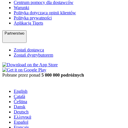
Centrum pomocy dla dostawców
Warunki
Polityka dotycząca opinii klientów
Polityka prywatności
Aplikacja Tiqets
Partnerstwo
Zostań dostawcą
Zostań dystrybutorem
Pobrane przez ponad
5 000 000 podróżnych
English
Català
Čeština
Dansk
Deutsch
Ελληνικά
Español
Français