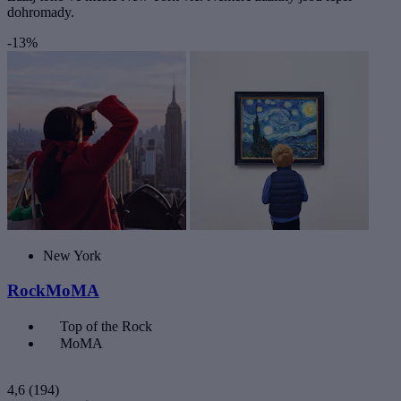
dohromady.
-13%
New York
RockMoMA
Top of the Rock
MoMA
4,6
(194)