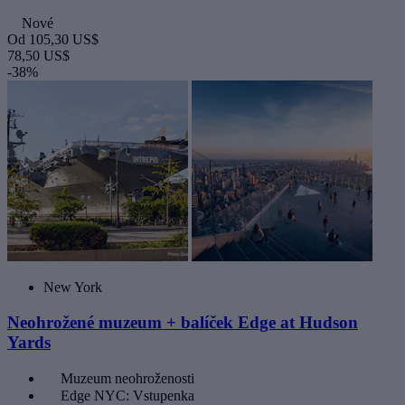
Nové
Od
105,30 US$
78,50 US$
-38%
New York
Neohrožené muzeum + balíček Edge at Hudson
Yards
Muzeum neohroženosti
Edge NYC: Vstupenka