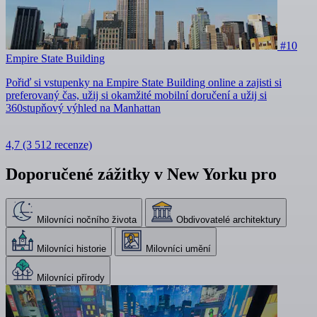
#10
Empire State Building
Pořiď si vstupenky na Empire State Building online a zajisti si
preferovaný čas, užij si okamžité mobilní doručení a užij si
360stupňový výhled na Manhattan
4,7
(3 512 recenze)
Doporučené zážitky v New Yorku pro
Milovníci nočního života
Obdivovatelé architektury
Milovníci historie
Milovníci umění
Milovníci přírody