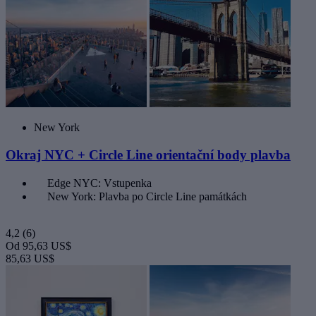
New York
Okraj NYC + Circle Line orientační body plavba
Edge NYC: Vstupenka
New York: Plavba po Circle Line památkách
4,2
(6)
Od
95,63 US$
85,63 US$