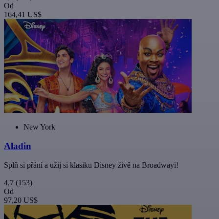
Od
164,41 US$
New York
Aladin
Splň si přání a užij si klasiku Disney živě na Broadwayi!
4,7
(153)
Od
97,20 US$