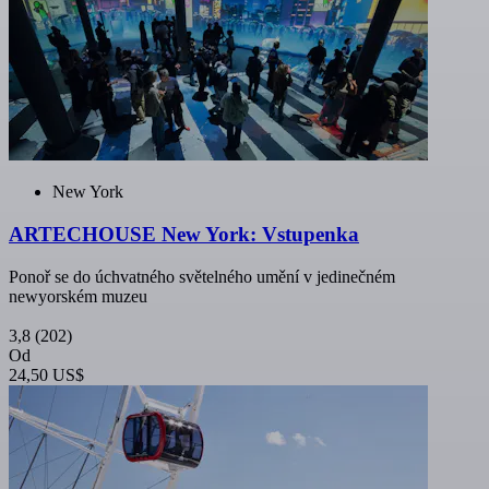
New York
ARTECHOUSE New York: Vstupenka
Ponoř se do úchvatného světelného umění v jedinečném
newyorském muzeu
3,8
(202)
Od
24,50 US$