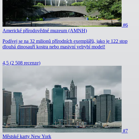
#6
Americké přírodovědné muzeum (AMNH)
Podívej se na 32 milionů přírodních exemplářů, jako je 122 stop
dlouhá dinosauří kostra nebo masivní velrybí model!
4,5
(2 508 recenze)
#7
Městské karty New York