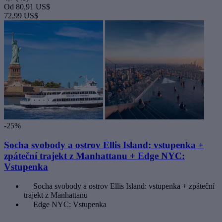
Od
80,91 US$
72,99 US$
-25%
Socha svobody a ostrov Ellis Island: vstupenka +
zpáteční trajekt z Manhattanu + Edge NYC:
Vstupenka
Socha svobody a ostrov Ellis Island: vstupenka + zpáteční
trajekt z Manhattanu
Edge NYC: Vstupenka