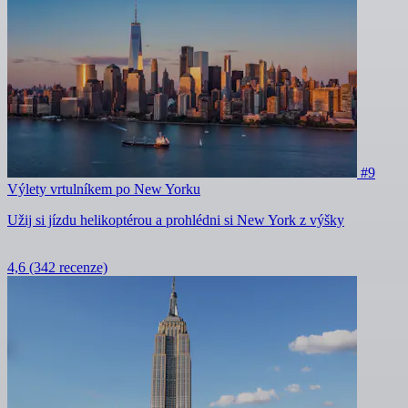
#9
Výlety vrtulníkem po New Yorku
Užij si jízdu helikoptérou a prohlédni si New York z výšky
4,6
(342 recenze)