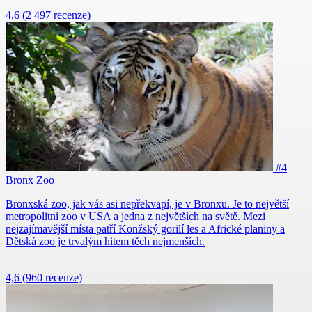
4,6
(2 497 recenze)
#4
Bronx Zoo
Bronxská zoo, jak vás asi nepřekvapí, je v Bronxu. Je to největší
metropolitní zoo v USA a jedna z největších na světě. Mezi
nejzajímavější místa patří Konžský gorilí les a Africké planiny a
Dětská zoo je trvalým hitem těch nejmenších.
4,6
(960 recenze)