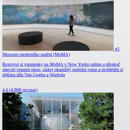
#5
Muzeum moderního umění (MoMA)
Rezervuj si vstupenky na MoMA v New Yorku online a přeskoč
obecné vstupní okno, získej okamžitý mobilní vstup a prohlédni si
zblízka díla Van Gogha a Warhola
4,6
(4 808 recenze)