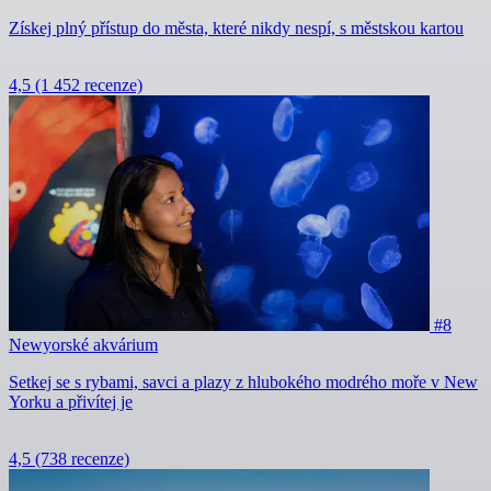
Získej plný přístup do města, které nikdy nespí, s městskou kartou
4,5
(1 452 recenze)
#8
Newyorské akvárium
Setkej se s rybami, savci a plazy z hlubokého modrého moře v New
Yorku a přivítej je
4,5
(738 recenze)