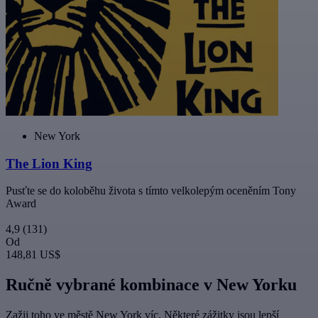
New York
The Lion King
Pusťte se do koloběhu života s tímto velkolepým oceněním Tony
Award
4,9
(131)
Od
148,81 US$
Ručně vybrané kombinace v New Yorku
Zažij toho ve městě New York víc. Některé zážitky jsou lepší