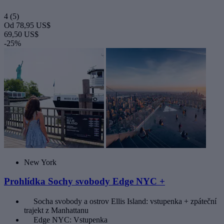
4
(5)
Od
78,95 US$
69,50 US$
-25%
New York
Prohlídka Sochy svobody Edge NYC +
Socha svobody a ostrov Ellis Island: vstupenka + zpáteční
trajekt z Manhattanu
Edge NYC: Vstupenka