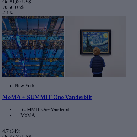
Od
81,00 US$
70,50 US$
-21%
New York
MoMA + SUMMIT One Vanderbilt
SUMMIT One Vanderbilt
MoMA
4,7
(349)
Od
98,59 US$