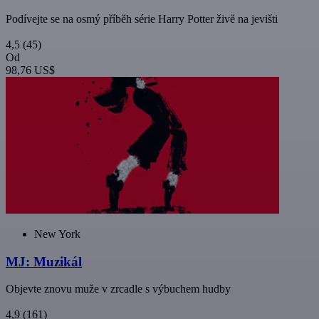
Podívejte se na osmý příběh série Harry Potter živě na jevišti
4,5
(45)
Od
98,76 US$
New York
MJ: Muzikál
Objevte znovu muže v zrcadle s výbuchem hudby
4,9
(161)