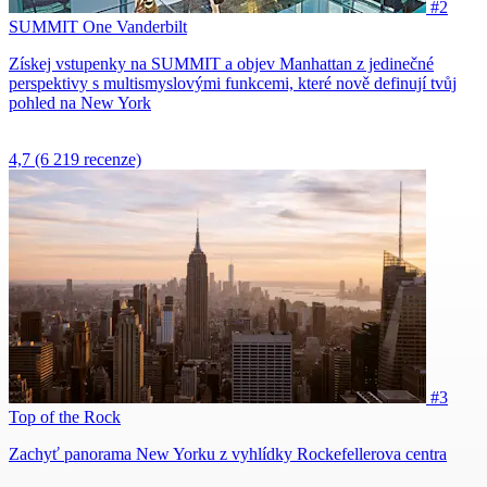
#2
SUMMIT One Vanderbilt
Získej vstupenky na SUMMIT a objev Manhattan z jedinečné
perspektivy s multismyslovými funkcemi, které nově definují tvůj
pohled na New York
4,7
(6 219 recenze)
#3
Top of the Rock
Zachyť panorama New Yorku z vyhlídky Rockefellerova centra