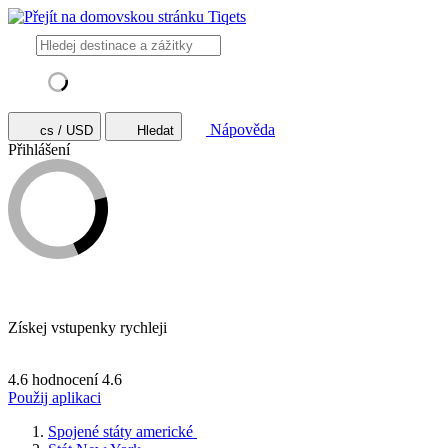
Nápověda
cs / USD
Hledat
Přihlášení
Získej vstupenky rychleji
4.6 hodnocení
4.6
Použij aplikaci
Spojené státy americké