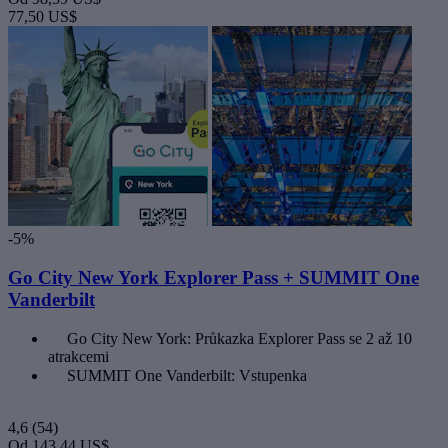
77,50 US$
-5%
Go City New York Explorer Pass + SUMMIT One
Vanderbilt
Go City New York: Průkazka Explorer Pass se 2 až 10
atrakcemi
SUMMIT One Vanderbilt: Vstupenka
4,6
(54)
Od
143,44 US$