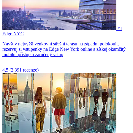
#1
Edge NYC
Navštiv nejvyšší venkovní střešní terasu na západní polokouli,
rezervuj si vstupenky na Edge New York online a získej okamžitý
mobilní přístup a zaručený vstup
4,5
(2 391 recenze)