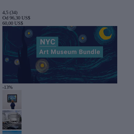
4,5
(34)
Od
96,30 US$
60,00 US$
-13%