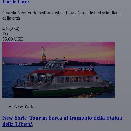
Circle Line
Guarda New York trasformarsi dall’ora d’oro alle luci scintillanti
della città
4,6
(234)
Da
55,00 USD
New York
New York: Tour in barca al tramonto della Statua
della Libertà