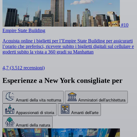
#10
Empire State Building
Acquista online i biglietti per l’Empire State Building per assicurarti
l’orario che preferisci, ricevere subito i biglietti digitali sul cellulare e
goderti subito la vista a 360 gradi su Manhattan
4,7
(3.512 recensioni)
Esperienze a New York consigliate per
Amanti della vita notturna
Ammiratori dell'architettura
Appassionati di storia
Amanti dell'arte
Amanti della natura