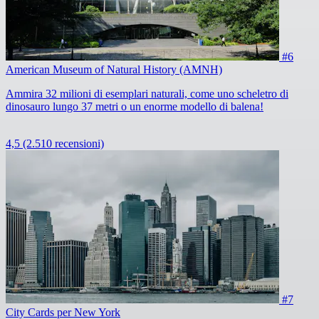
#6
American Museum of Natural History (AMNH)
Ammira 32 milioni di esemplari naturali, come uno scheletro di
dinosauro lungo 37 metri o un enorme modello di balena!
4,5
(2.510 recensioni)
#7
City Cards per New York