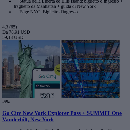
Statua della Libertà ed Ellis Island: biglietto d’ingresso +
traghetto da Manhattan + guida di New York
Edge NYC: Biglietto d'ingresso
4,3
(65)
Da
78,91 USD
59,18 USD
-5%
Go City New York Explorer Pass + SUMMIT One
Vanderbilt, New York