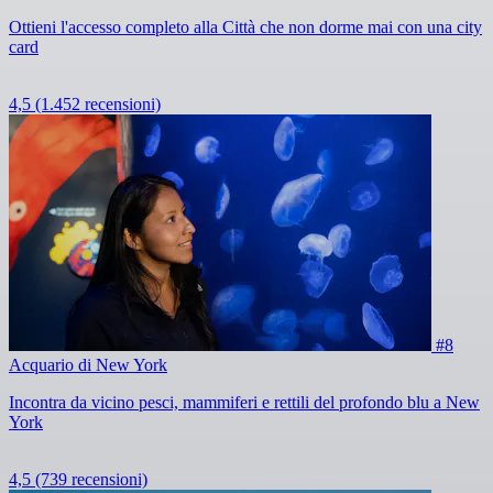
Ottieni l'accesso completo alla Città che non dorme mai con una city
card
4,5
(1.452 recensioni)
#8
Acquario di New York
Incontra da vicino pesci, mammiferi e rettili del profondo blu a New
York
4,5
(739 recensioni)