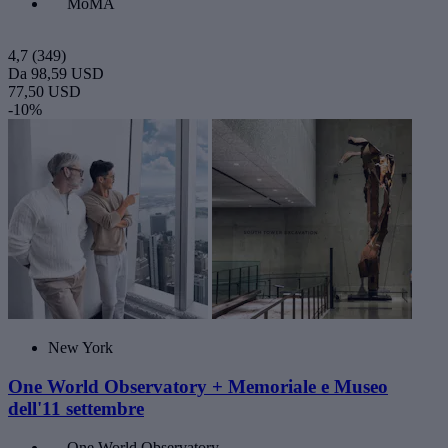
MoMA
4,7
(349)
Da
98,59 USD
77,50 USD
-10%
New York
One World Observatory + Memoriale e Museo
dell'11 settembre
One World Observatory