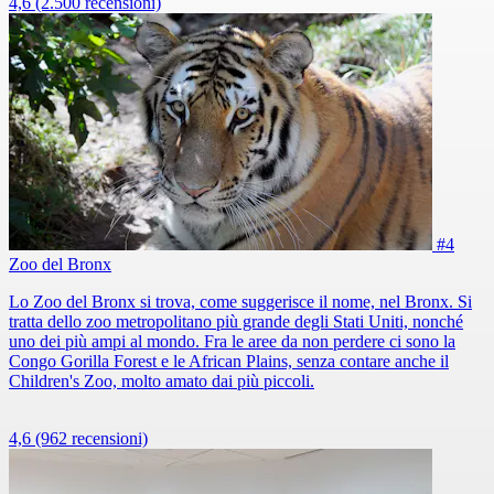
4,6
(2.500 recensioni)
#4
Zoo del Bronx
Lo Zoo del Bronx si trova, come suggerisce il nome, nel Bronx. Si
tratta dello zoo metropolitano più grande degli Stati Uniti, nonché
uno dei più ampi al mondo. Fra le aree da non perdere ci sono la
Congo Gorilla Forest e le African Plains, senza contare anche il
Children's Zoo, molto amato dai più piccoli.
4,6
(962 recensioni)