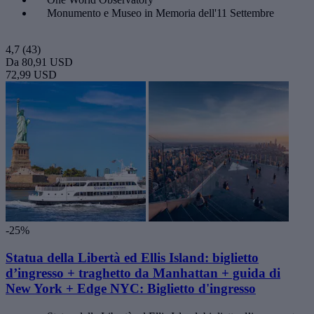
Monumento e Museo in Memoria dell'11 Settembre
4,7
(43)
Da
80,91 USD
72,99 USD
-25%
Statua della Libertà ed Ellis Island: biglietto
d’ingresso + traghetto da Manhattan + guida di
New York + Edge NYC: Biglietto d'ingresso