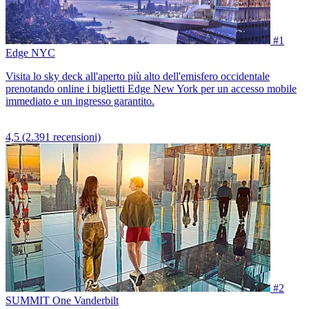
#1
Edge NYC
Visita lo sky deck all'aperto più alto dell'emisfero occidentale
prenotando online i biglietti Edge New York per un accesso mobile
immediato e un ingresso garantito.
4,5
(2.391 recensioni)
#2
SUMMIT One Vanderbilt