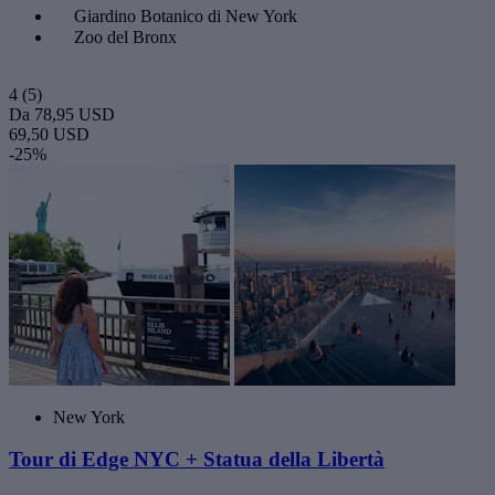
Giardino Botanico di New York
Zoo del Bronx
4
(5)
Da
78,95 USD
69,50 USD
-25%
New York
Tour di Edge NYC + Statua della Libertà