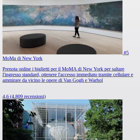
#5
MoMa di New York
Prenota online i biglietti per il MoMA di New York per saltare
l'ingresso standard, ottenere l'accesso immediato tramite cellulare e
ammirare da vicino le opere di Van Gogh e Warhol
4,6
(4.809 recensioni)