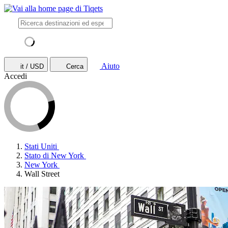
Aiuto
it / USD
Cerca
Accedi
Stati Uniti
Stato di New York
New York
Wall Street