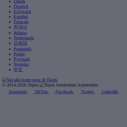
Dansk
Deutsch
Ελληνικά
Español
Français
한국어
Italiano
Nederlands
日本語
Português
Polski
Русский
Svenska
中文
© 2014-2026 Tiqets
Amsterdam
Instagram
TikTok
Facebook
Twitter
LinkedIn