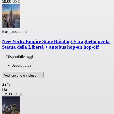
59,00 USD
Bus panoramici
New York: Empire State Building + traghetto per la
Statua della Libertà + autobus hop-on hop-off
Disponibile oggi
Audioguida
Vedi ciò che è incluso
4
(2)
Da
135,00 USD