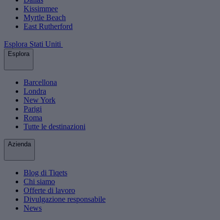
Kissimmee
Myrtle Beach
East Rutherford
Esplora Stati Uniti
Esplora
Barcellona
Londra
New York
Parigi
Roma
Tutte le destinazioni
Azienda
Blog di Tiqets
Chi siamo
Offerte di lavoro
Divulgazione responsabile
News