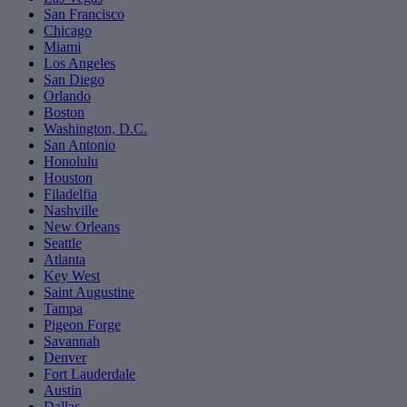
San Francisco
Chicago
Miami
Los Angeles
San Diego
Orlando
Boston
Washington, D.C.
San Antonio
Honolulu
Houston
Filadelfia
Nashville
New Orleans
Seattle
Atlanta
Key West
Saint Augustine
Tampa
Pigeon Forge
Savannah
Denver
Fort Lauderdale
Austin
Dallas