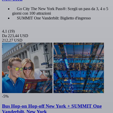
Go City The New York Pass®: Scegli un pass da 3, 4 o 5
giorni con 100 attrazioni
SUMMIT One Vanderbilt: Biglietto d'ingresso
4,1
(19)
Da
223,44 USD
212,27 USD
-5%
Bus Hop-on Hop-off New York + SUMMIT One
Vanderbilt, New York