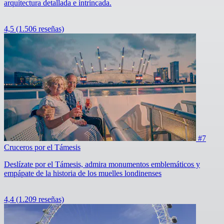
arquitectura detallada e intrincada.
4,5
(1.506 reseñas)
#7
Cruceros por el Támesis
Deslízate por el Támesis, admira monumentos emblemáticos y
empápate de la historia de los muelles londinenses
4,4
(1.209 reseñas)