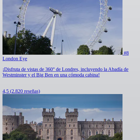
#8
London Eye
¡Disfruta de vistas de 360° de Londres, incluyendo la Abadía de
Westminster y el Big Ben en una cómoda cabina!
4,5
(2.820 reseñas)