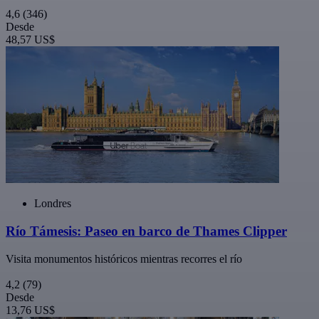
4,6
(346)
Desde
48,57 US$
Londres
Río Támesis: Paseo en barco de Thames Clipper
Visita monumentos históricos mientras recorres el río
4,2
(79)
Desde
13,76 US$