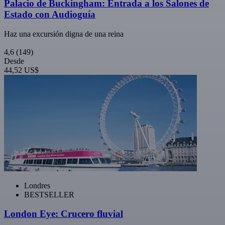
Palacio de Buckingham: Entrada a los Salones de
Estado con Audioguía
Haz una excursión digna de una reina
4,6
(149)
Desde
44,52 US$
Londres
BESTSELLER
London Eye: Crucero fluvial