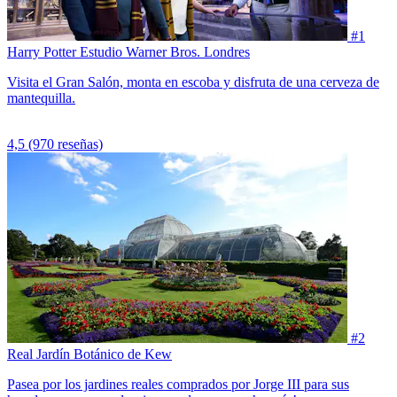
#1
Harry Potter Estudio Warner Bros. Londres
Visita el Gran Salón, monta en escoba y disfruta de una cerveza de
mantequilla.
4,5
(970 reseñas)
#2
Real Jardín Botánico de Kew
Pasea por los jardines reales comprados por Jorge III para sus