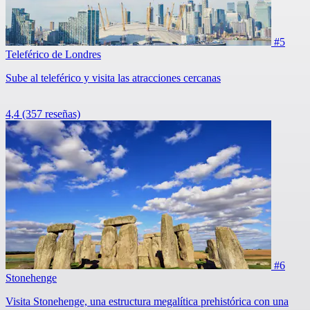
#5
Teleférico de Londres
Sube al teleférico y visita las atracciones cercanas
4,4
(357 reseñas)
#6
Stonehenge
Visita Stonehenge, una estructura megalítica prehistórica con una