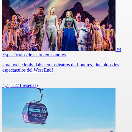
#4
Espectáculos de teatro en Londres
Una noche inolvidable en los teatros de Londres, ¡incluidos los
espectáculos del West End!
4,7
(1.271 reseñas)