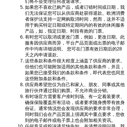
们将不会受理任何改退请求。
如果您不喜欢已购产品，或者订错时间或日期，我
们无法保证您可以从供应商处获得退款。欧洲消费
者保护法支持一定网购取消时间，然而，这并不适
用于购买特定日期或特定期间内的有效的休闲服务
产品，如，指定日期、时段有效的门票。
有时您可以取消或更改门票，例如，更改日期。此
服务因供应商而异，平台产品页面或出票的电子邮
件中均有详细说明。 您可在门票有效日期后的28
天之内申请退款。
这些条款和条件很大程度上涵盖了供应商的要求。
但他们也可能附加适用的其他条款和条件，并且，
如果您已接受我们的条款和条件，即代表您也同意
这些附加条款和条件。
供应商希望您仅为自己和家人、朋友、同事或其他
旅行伙伴通过我们购票。不允许商业分销。
有时场官方需要客户准时到场、有一定着装要求、
确保保险覆盖所有活动，或者要求随身携带有效身
份证。通常情况您会发现供应商的要求非常合理，
同时我们会在产品页面上强调其中重点要求，您收
到的电子邮件或电子票上也会附加相关资讯。
任何意见或投诉请尽快告知，并清楚说明问题，我