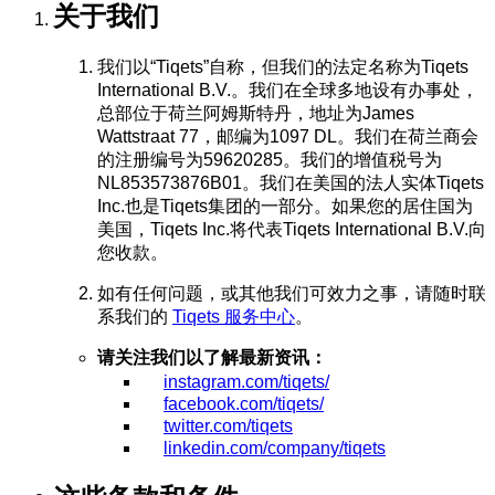
关于我们
我们以“Tiqets”自称，但我们的法定名称为Tiqets
International B.V.。我们在全球多地设有办事处，
总部位于荷兰阿姆斯特丹，地址为James
Wattstraat 77，邮编为1097 DL。我们在荷兰商会
的注册编号为59620285。我们的增值税号为
NL853573876B01。我们在美国的法人实体Tiqets
Inc.也是Tiqets集团的一部分。如果您的居住国为
美国，Tiqets Inc.将代表Tiqets International B.V.向
您收款。
如有任何问题，或其他我们可效力之事，请随时联
系我们的
Tiqets 服务中心
。
请关注我们以了解最新资讯：
instagram.com/tiqets/
facebook.com/tiqets/
twitter.com/tiqets
linkedin.com/company/tiqets