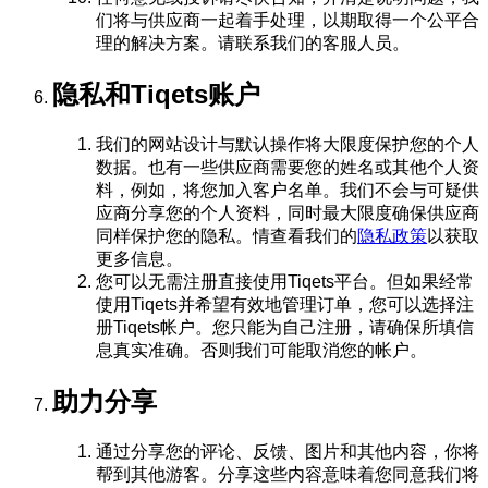
们将与供应商一起着手处理，以期取得一个公平合
理的解决方案。请联系我们的客服人员。
隐私和Tiqets账户
我们的网站设计与默认操作将大限度保护您的个人
数据。也有一些供应商需要您的姓名或其他个人资
料，例如，将您加入客户名单。我们不会与可疑供
应商分享您的个人资料，同时最大限度确保供应商
同样保护您的隐私。情查看我们的
隐私政策
以获取
更多信息。
您可以无需注册直接使用Tiqets平台。但如果经常
使用Tiqets并希望有效地管理订单，您可以选择注
册Tiqets帐户。您只能为自己注册，请确保所填信
息真实准确。否则我们可能取消您的帐户。
助力分享
通过分享您的评论、反馈、图片和其他内容，你将
帮到其他游客。分享这些内容意味着您同意我们将