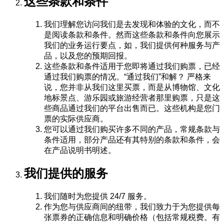
这些条款和条件
我们理解您访问我们是去发现和体验的文化，而不
是阅读条款和条件。然而这些条款和条件向您展示
我们的业务运行要点，如，我们提供何种服务与产
品，以及您的预期回报。
这些条款和条件适用于您即将通过我们购票，已经
通过我们购票的情况。“通过我们”和解？ 严格来
说，您并非从我们这里买票，而是从博物馆、文化
地标景点、游乐园或旅游经营者那里购票，只是这
些商品通过我们的平台出售而已。这些机构是您门
票的实际供应商。
您可以通过我们购买许多不同的产品，常规条款与
条件适用，部分产品还有其特别的条款和条件，会
在产品说明书明述。
我们提供的服务
我们随时为您提供 24/7 服务。
作为您与供应商间的纽带，我们致力于为您提供每
张票券的正确信息和明确价格（包括常规税费。有