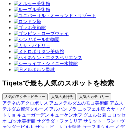
Tiqetsで最も人気のスポットを検索
人気のアクティビティー
人気の旅行先
人気のカテゴリー
アテネのアクロポリス
アムステルダムのモコ美術館
アムス
テルダム運河クルーズ
アルハンブラ
エッフェル塔
カサ・バ
トリョ
キューガーデン
キューケンホフ
グエル公園
コロッセ
オ
ゴッホ美術館
サグラダ・ファミリア
サミット・ワン・ヴ
ァンダービルト
サン・ピエトロ大聖堂
セーヌ川クルーズ
デ