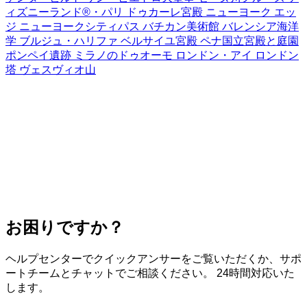
ィズニーランド®・パリ
ドゥカーレ宮殿
ニューヨーク エッ
ジ
ニューヨークシティパス
バチカン美術館
バレンシア海洋
学
ブルジュ・ハリファ
ベルサイユ宮殿
ペナ国立宮殿と庭園
ポンペイ遺跡
ミラノのドゥオーモ
ロンドン・アイ
ロンドン
塔
ヴェスヴィオ山
お困りですか？
ヘルプセンターでクイックアンサーをご覧いただくか、サポ
ートチームとチャットでご相談ください。 24時間対応いた
します。