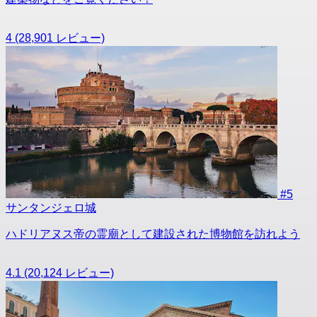
4
(28,901 レビュー)
#5
サンタンジェロ城
ハドリアヌス帝の霊廟として建設された博物館を訪れよう
4.1
(20,124 レビュー)