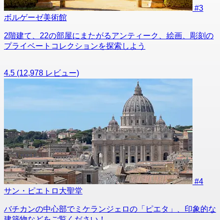
#3
ボルゲーゼ美術館
2階建て、22の部屋にまたがるアンティーク、絵画、彫刻の
プライベートコレクションを探索しよう
4.5
(12,978 レビュー)
#4
サン・ピエトロ大聖堂
バチカンの中心部でミケランジェロの「ピエタ」、印象的な
建築物などをご覧ください！