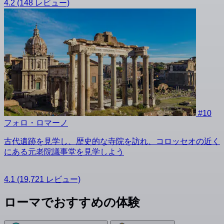
4.2
(148 レビュー)
#10
フォロ・ロマーノ
古代遺跡を見学し、歴史的な寺院を訪れ、コロッセオの近く
にある元老院議事堂を見学しよう
4.1
(19,721 レビュー)
ローマでおすすめの体験