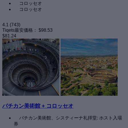
コロッセオ
コロッセオ
4.1
(743)
Tiqets最安価格：
$98.53
$81.24
バチカン美術館 + コロッセオ
バチカン美術館、システィーナ礼拝堂: ホスト入場
券