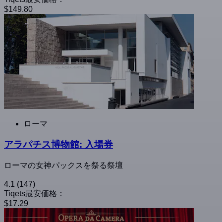
$149.80
ローマ
アラパチス博物館: 入場券
ローマの女神パックスを祭る祭壇
4.1
(147)
Tiqets最安価格：
$17.29