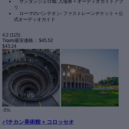
サンタンジェロ城: 入場券 + オーディオガイドアプ
リ
ローマのパンテオン: ファストレーンチケット + 公
式オーディオガイド
4.2
(115)
Tiqets最安価格：
$45.52
$43.24
-5%
バチカン美術館 + コロッセオ