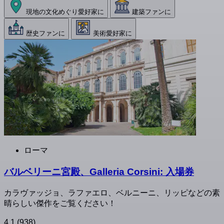
現地の文化めぐり愛好家に
建築ファンに
歴史ファンに
美術愛好家に
ローマ
バルベリーニ宮殿、Galleria Corsini: 入場券
カラヴァッジョ、ラファエロ、ベルニーニ、リッピなどの素
晴らしい傑作をご覧ください！
4.1
(938)