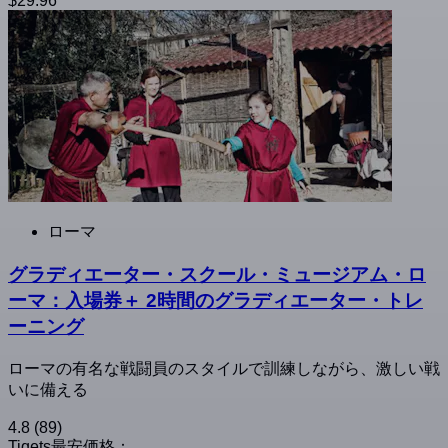
$29.96
ローマ
グラディエーター・スクール・ミュージアム・ロ
ーマ：入場券＋ 2時間のグラディエーター・トレ
ーニング
ローマの有名な戦闘員のスタイルで訓練しながら、激しい戦
いに備える
4.8
(89)
Tiqets最安価格：