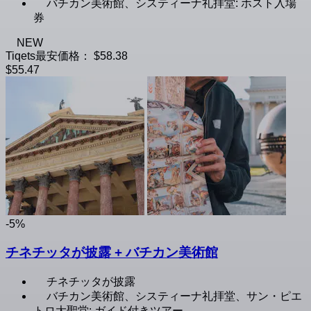
バチカン美術館、システィーナ礼拝堂: ホスト入場
券
NEW
Tiqets最安価格：
$58.38
$55.47
-5%
チネチッタが披露 + バチカン美術館
チネチッタが披露
バチカン美術館、システィーナ礼拝堂、サン・ピエ
トロ大聖堂: ガイド付きツアー