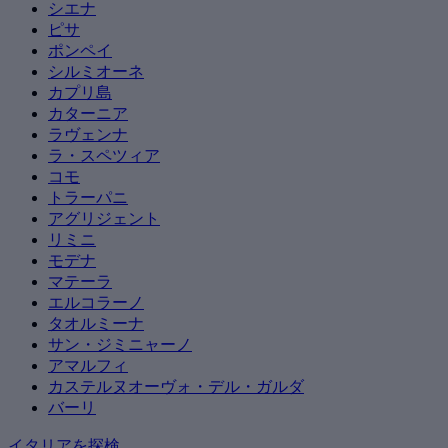
シエナ
ピサ
ポンペイ
シルミオーネ
カプリ島
カターニア
ラヴェンナ
ラ・スペツィア
コモ
トラーパニ
アグリジェント
リミニ
モデナ
マテーラ
エルコラーノ
タオルミーナ
サン・ジミニャーノ
アマルフィ
カステルヌオーヴォ・デル・ガルダ
バーリ
イタリアを探検