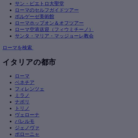
サン・ピエトロ大聖堂
ローマのセルフガイドツアー
ボルゲーゼ美術館
ローマホップオン＆オフツアー
ローマ空港送迎（フィウミチーノ）
サンタ・マリア・マッジョーレ教会
ローマを検索
イタリアの都市
ローマ
ベネチア
フィレンツェ
ミラノ
ナポリ
トリノ
ヴェローナ
パレルモ
ジェノヴァ
ボローニャ