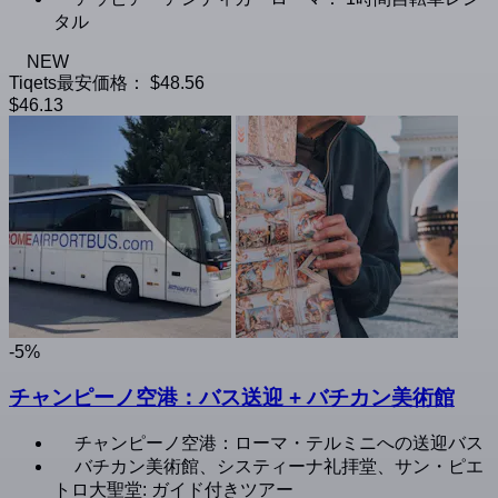
タル
NEW
Tiqets最安価格：
$48.56
$46.13
-5%
チャンピーノ空港：バス送迎 + バチカン美術館
チャンピーノ空港：ローマ・テルミニへの送迎バス
バチカン美術館、システィーナ礼拝堂、サン・ピエ
トロ大聖堂: ガイド付きツアー