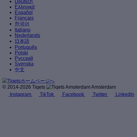
Deutsch
Ελληνικά
Español
Français
한국어
Italiano
Nederlands
日本語
Português
Polski
Русский
Svenska
中文
© 2014-2026 Tiqets
Amsterdam
Instagram
TikTok
Facebook
Twitter
LinkedIn