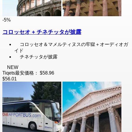
-5%
コロッセオ + チネチッタが披露
コロッセオ＆マメルティヌスの牢獄＋オーディオガ
イド
チネチッタが披露
NEW
Tiqets最安価格：
$58.96
$56.01