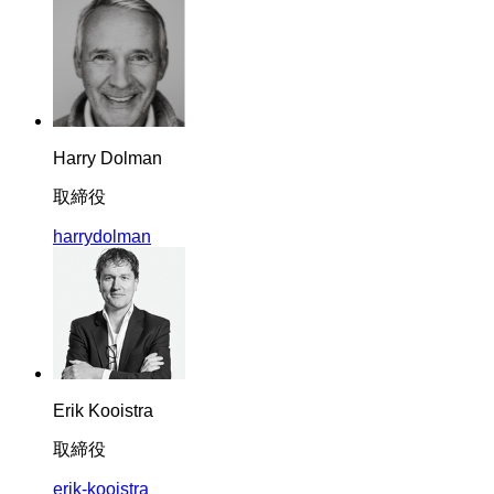
Harry Dolman
取締役
harrydolman
Erik Kooistra
取締役
erik-kooistra