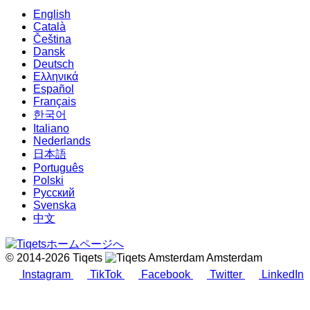
English
Català
Čeština
Dansk
Deutsch
Ελληνικά
Español
Français
한국어
Italiano
Nederlands
日本語
Português
Polski
Русский
Svenska
中文
© 2014-2026 Tiqets
Amsterdam
Instagram
TikTok
Facebook
Twitter
LinkedIn