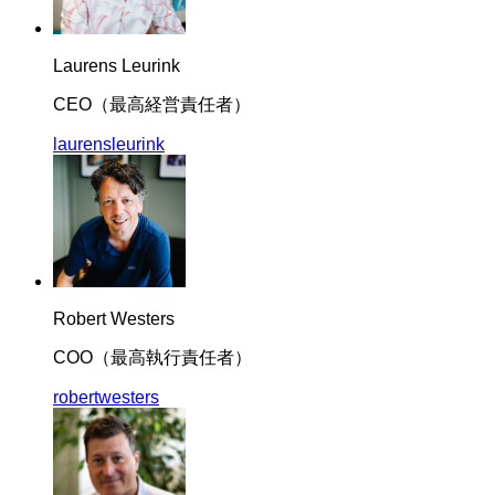
Laurens Leurink
CEO（最高経営責任者）
laurensleurink
Robert Westers
COO（最高執行責任者）
robertwesters