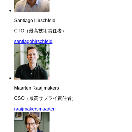
Santiago Hirschfeld
CTO（最高技術責任者）
santiagohirschfeld
Maarten Raaijmakers
CSO（最高サプライ責任者）
raaijmakersmaarten