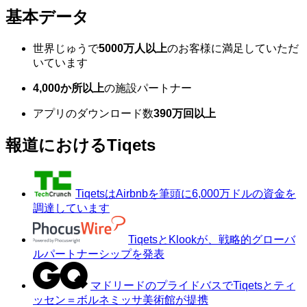
基本データ
世界じゅうで
5000万人以上
のお客様に満足していただ
いています
4,000か所以上
の施設パートナー
アプリのダウンロード数
390万回以上
報道におけるTiqets
TiqetsはAirbnbを筆頭に6,000万ドルの資金を
調達しています
TiqetsとKlookが、戦略的グローバ
ルパートナーシップを発表
マドリードのプライドバスでTiqetsとティ
ッセン＝ボルネミッサ美術館が提携