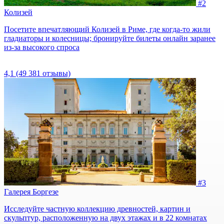
#2
Колизей
Посетите впечатляющий Колизей в Риме, где когда-то жили
гладиаторы и колесницы; бронируйте билеты онлайн заранее
из-за высокого спроса
4,1
(49 381 отзывы)
#3
Галерея Боргезе
Исследуйте частную коллекцию древностей, картин и
скульптур, расположенную на двух этажах и в 22 комнатах