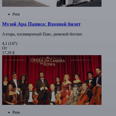
Рим
Музей Ара Пациса: Входной билет
Алтарь, посвященный Пакс, римской богине
4,1
(147)
От
17,29 $
Рим