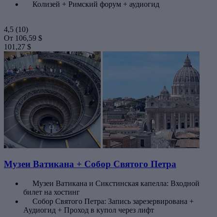
Колизей + Римский форум + аудиогид
4,5
(10)
От
106,59 $
101,27 $
Музеи Ватикана + Собор Святого Петра
Музеи Ватикана и Сикстинская капелла: Входной
билет на хостинг
Собор Святого Петра: Запись зарезервирована +
Аудиогид + Проход в купол через лифт