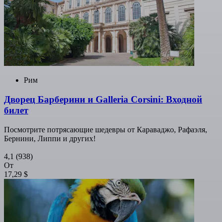
Рим
Дворец Барберини и Galleria Corsini: Входной
билет
Посмотрите потрясающие шедевры от Караваджо, Рафаэля,
Бернини, Липпи и других!
4,1
(938)
От
17,29 $