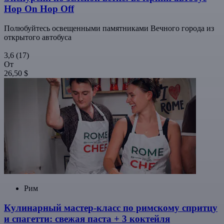
Hop On Hop Off
Полюбуйтесь освещенными памятниками Вечного города из
открытого автобуса
3,6
(17)
От
26,50 $
Рим
Кулинарный мастер-класс по римскому спритцу
и спагетти: свежая паста + 3 коктейля