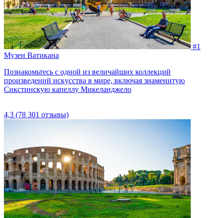
#1
Музеи Ватикана
Познакомьтесь с одной из величайших коллекций
произведений искусства в мире, включая знаменитую
Сикстинскую капеллу Микеланджело
4,3
(78 301 отзывы)