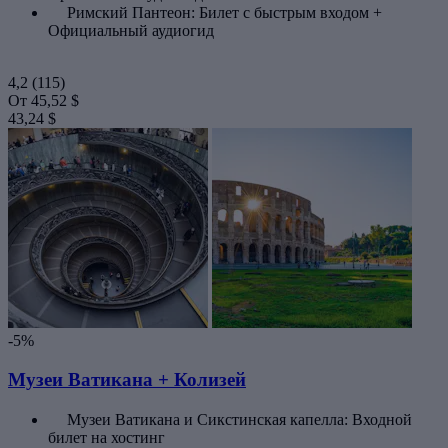
Римский Пантеон: Билет с быстрым входом +
Официальный аудиогид
4,2
(115)
От
45,52 $
43,24 $
-5%
Музеи Ватикана + Колизей
Музеи Ватикана и Сикстинская капелла: Входной
билет на хостинг