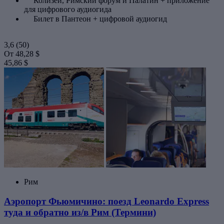
Колизей, Римский форум и Палатин + приложение
для цифрового аудиогида
Билет в Пантеон + цифровой аудиогид
3,6
(50)
От
48,28 $
45,86 $
Рим
Аэропорт Фьюмичино: поезд Leonardo Express
туда и обратно из/в Рим (Термини)