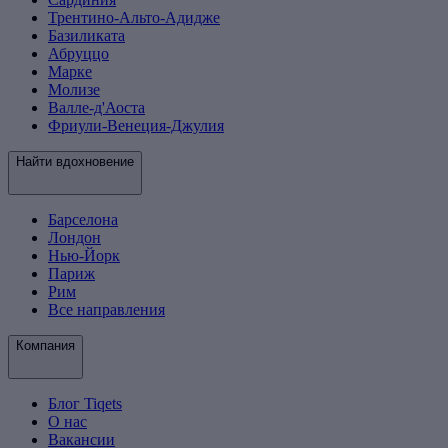
Трентино-Альто-Адидже
Базиликата
Абруццо
Марке
Молизе
Валле-д'Аоста
Фриули-Венеция-Джулия
Найти вдохновение
Барселона
Лондон
Нью-Йорк
Париж
Рим
Все направления
Компания
Блог Tiqets
О нас
Вакансии