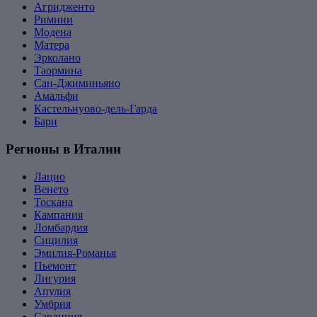
Агридженто
Римини
Модена
Матера
Эрколано
Таормина
Сан-Джиминьяно
Амальфи
Кастельнуово-дель-Гарда
Бари
Регионы в Италии
Лацио
Венето
Тоскана
Кампания
Ломбардия
Сицилия
Эмилия-Романья
Пьемонт
Лигурия
Апулия
Умбрия
Сардиния