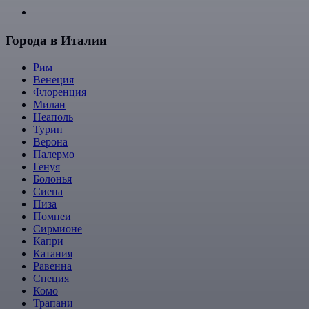
Города в Италии
Рим
Венеция
Флоренция
Милан
Неаполь
Турин
Верона
Палермо
Генуя
Болонья
Сиена
Пиза
Помпеи
Сирмионе
Капри
Катания
Равенна
Специя
Комо
Трапани