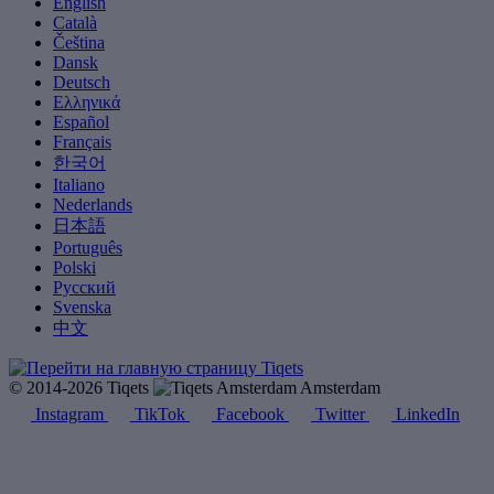
English
Català
Čeština
Dansk
Deutsch
Ελληνικά
Español
Français
한국어
Italiano
Nederlands
日本語
Português
Polski
Русский
Svenska
中文
© 2014-2026 Tiqets
Amsterdam
Instagram
TikTok
Facebook
Twitter
LinkedIn