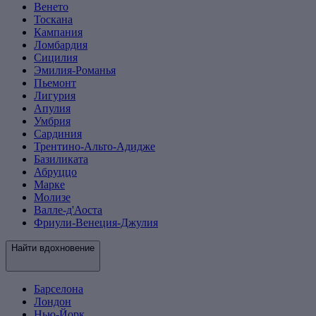
Венето
Тоскана
Кампания
Ломбардия
Сицилия
Эмилия-Романья
Пьемонт
Лигурия
Апулия
Умбрия
Сардиния
Трентино-Альто-Адидже
Базиликата
Абруццо
Марке
Молизе
Валле-д'Аоста
Фриули-Венеция-Джулия
Найти вдохновение
Барселона
Лондон
Нью-Йорк