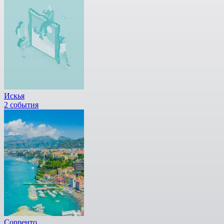
Искья
2 события
Сорренто