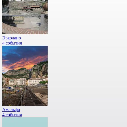
Эрколано
4 события
Амальфи
4 события