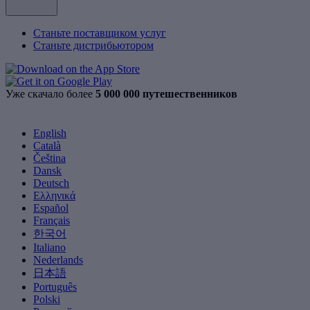
Станьте поставщиком услуг
Станьте дистрибьютором
Уже скачало более
5 000 000 путешественников
English
Català
Čeština
Dansk
Deutsch
Ελληνικά
Español
Français
한국어
Italiano
Nederlands
日本語
Português
Polski