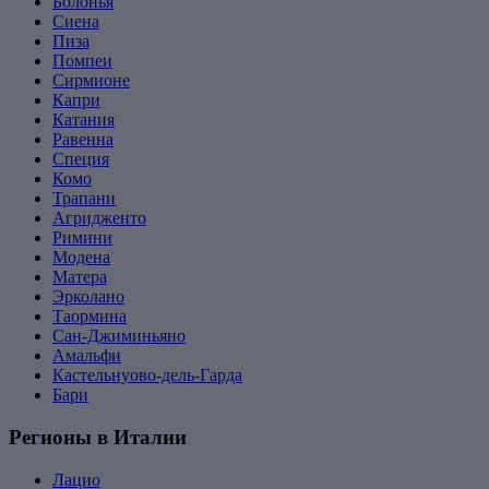
Болонья
Сиена
Пиза
Помпеи
Сирмионе
Капри
Катания
Равенна
Специя
Комо
Трапани
Агридженто
Римини
Модена
Матера
Эрколано
Таормина
Сан-Джиминьяно
Амальфи
Кастельнуово-дель-Гарда
Бари
Регионы в Италии
Лацио