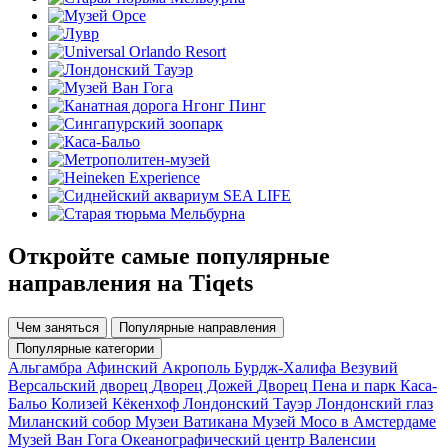
Откройте самые популярные
направления на Tiqets
Чем заняться
Популярные направления
Популярные категории
Альгамбра
Афинский Акрополь
Бурдж-Халифа
Везувий
Версальский дворец
Дворец Дожей
Дворец Пена и парк
Каса-
Бальо
Колизей
Кёкенхоф
Лондонский Тауэр
Лондонский глаз
Миланский собор
Музеи Ватикана
Музей Moco в Амстердаме
Музей Ван Гога
Океанографический центр Валенсии