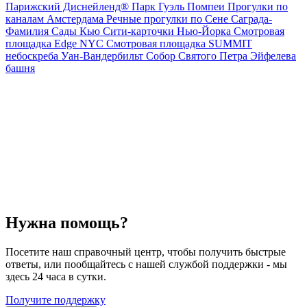
Парижский Диснейленд®
Парк Гуэль
Помпеи
Прогулки по
каналам Амстердама
Речные прогулки по Сене
Саграда-
Фамилия
Сады Кью
Сити-карточки Нью-Йорка
Смотровая
площадка Edge NYC
Смотровая площадка SUMMIT
небоскреба Уан-Вандербильт
Собор Святого Петра
Эйфелева
башня
Нужна помощь?
Посетите наш справочный центр, чтобы получить быстрые
ответы, или пообщайтесь с нашей службой поддержки - мы
здесь 24 часа в сутки.
Получите поддержку