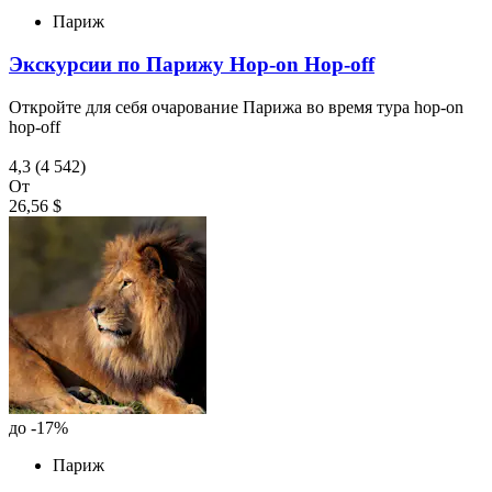
Париж
Экскурсии по Парижу Hop-on Hop-off
Откройте для себя очарование Парижа во время тура hop-on
hop-off
4,3
(4 542)
От
26,56 $
до -17%
Париж