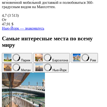
мгновенной мобильной доставкой и полюбоваться 360-
градусным видом на Манхэттен.
4,7
(3 513)
От
47,91 $
Нью-Йорк — знакомьтесь
Самые интересные места по всему
миру
Париж
Барселона
Рим
Милан
Нью-Йорк