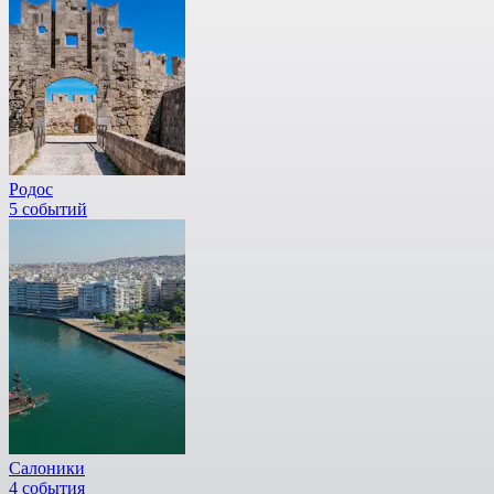
Родос
5 событий
Салоники
4 события