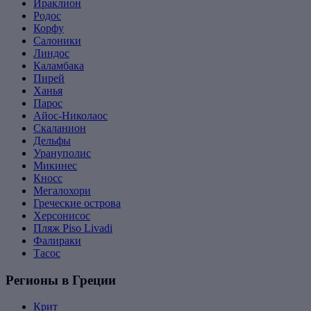
Ираклион
Родос
Корфу
Салоники
Линдос
Каламбака
Пирей
Ханья
Парос
Айос-Николаос
Скаланион
Дельфы
Урануполис
Микинес
Кносс
Мегалохори
Греческие острова
Херсонисос
Пляж Piso Livadi
Фалираки
Тасос
Регионы в Греции
Крит