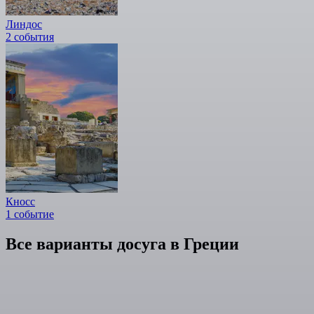
Линдос
2 события
Кносс
1 событие
Все варианты досуга в Греции