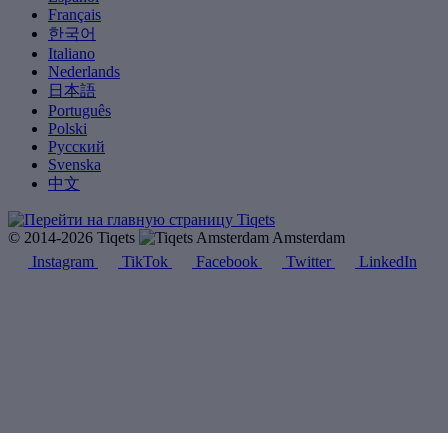
Français
한국어
Italiano
Nederlands
日本語
Português
Polski
Русский
Svenska
中文
© 2014-2026 Tiqets
Amsterdam
Instagram
TikTok
Facebook
Twitter
LinkedIn