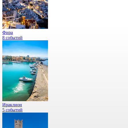
Фира
8 событий
Ираклион
5 событий