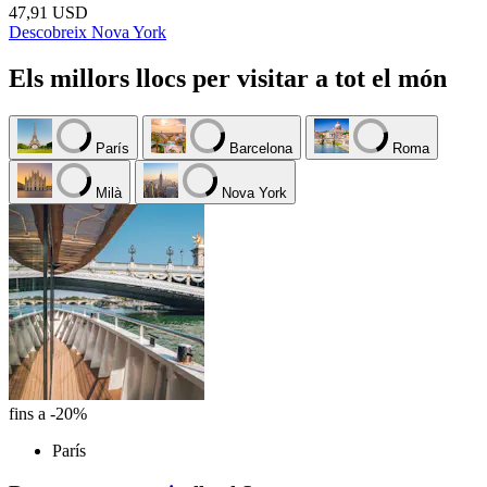
47,91 USD
Descobreix Nova York
Els millors llocs per visitar a tot el món
París
Barcelona
Roma
Milà
Nova York
fins a -20%
París