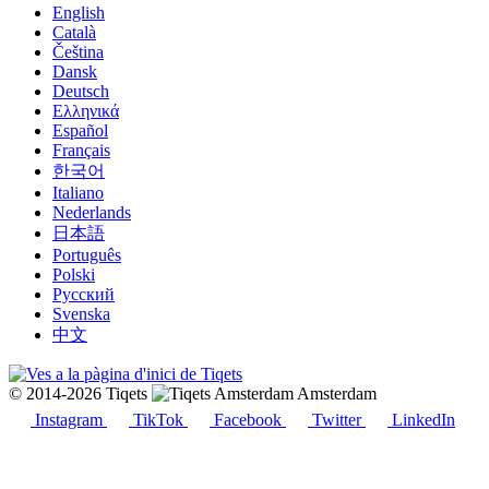
English
Català
Čeština
Dansk
Deutsch
Ελληνικά
Español
Français
한국어
Italiano
Nederlands
日本語
Português
Polski
Русский
Svenska
中文
© 2014-2026 Tiqets
Amsterdam
Instagram
TikTok
Facebook
Twitter
LinkedIn