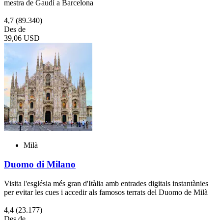
mestra de Gaudí a Barcelona
4,7
(89.340)
Des de
39,06 USD
Milà
Duomo di Milano
Visita l'església més gran d'Itàlia amb entrades digitals instantànies
per evitar les cues i accedir als famosos terrats del Duomo de Milà
4,4
(23.177)
Des de