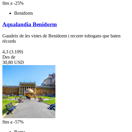
fins a -25%
Benidorm
Aqualandia Benidorm
Gaudeix de les vistes de Benidorm i recorre tobogans que baten
rècords
4,3
(3.109)
Des de
30,80 USD
fins a -57%
Roma