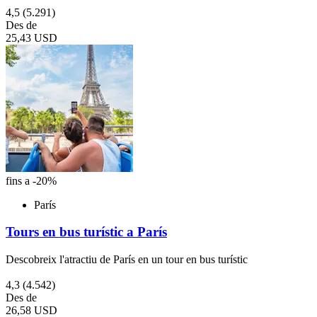
4,5
(5.291)
Des de
25,43 USD
fins a -20%
París
Tours en bus turístic a París
Descobreix l'atractiu de París en un tour en bus turístic
4,3
(4.542)
Des de
26,58 USD