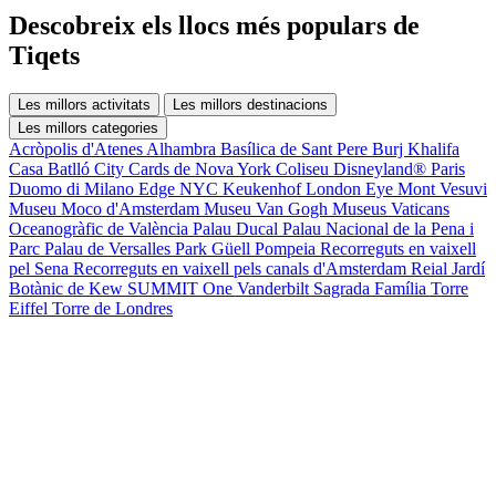
Descobreix els llocs més populars de
Tiqets
Les millors activitats
Les millors destinacions
Les millors categories
Acròpolis d'Atenes
Alhambra
Basílica de Sant Pere
Burj Khalifa
Casa Batlló
City Cards de Nova York
Coliseu
Disneyland® Paris
Duomo di Milano
Edge NYC
Keukenhof
London Eye
Mont Vesuvi
Museu Moco d'Amsterdam
Museu Van Gogh
Museus Vaticans
Oceanogràfic de València
Palau Ducal
Palau Nacional de la Pena i
Parc
Palau de Versalles
Park Güell
Pompeia
Recorreguts en vaixell
pel Sena
Recorreguts en vaixell pels canals d'Amsterdam
Reial Jardí
Botànic de Kew
SUMMIT One Vanderbilt
Sagrada Família
Torre
Eiffel
Torre de Londres