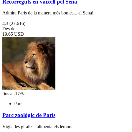
Recorreguts en vaixell pel Sena
Admira París de la manera més bonica... al Sena!
4,3
(27.616)
Des de
19,65 USD
fins a -17%
París
Parc zoològic de París
Vigila les girafes i alimenta els lèmurs