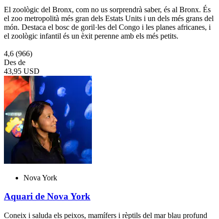
El zoològic del Bronx, com no us sorprendrà saber, és al Bronx. És
el zoo metropolità més gran dels Estats Units i un dels més grans del
món. Destaca el bosc de goril·les del Congo i les planes africanes, i
el zoològic infantil és un èxit perenne amb els més petits.
4,6
(966)
Des de
43,95 USD
Nova York
Aquari de Nova York
Coneix i saluda els peixos, mamífers i rèptils del mar blau profund