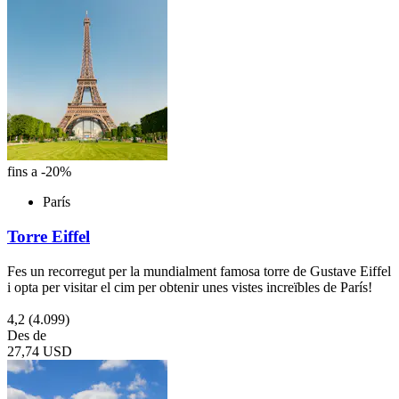
fins a -20%
París
Torre Eiffel
Fes un recorregut per la mundialment famosa torre de Gustave Eiffel
i opta per visitar el cim per obtenir unes vistes increïbles de París!
4,2
(4.099)
Des de
27,74 USD