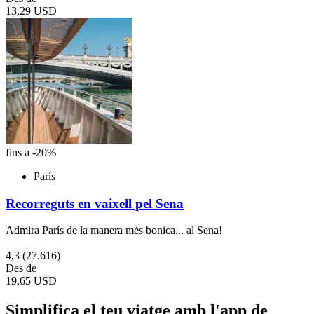
13,29 USD
fins a -20%
París
Recorreguts en vaixell pel Sena
Admira París de la manera més bonica... al Sena!
4,3
(27.616)
Des de
19,65 USD
Simplifica el teu viatge amb l'app de