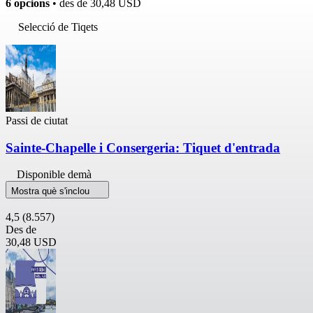
6 opcions
• des de
30,48 USD
Selecció de Tiqets
Passi de ciutat
Sainte-Chapelle i Consergeria: Tiquet d'entrada
Disponible demà
Mostra què s'inclou
4,5
(8.557)
Des de
30,48 USD