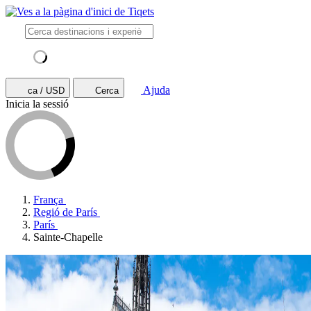
Ajuda
ca / USD
Cerca
Inicia la sessió
França
Regió de París
París
Sainte-Chapelle