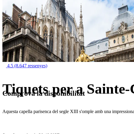
4.5
(8.647 ressenyes)
Tiquets per a Sainte-
Comprova la disponibilitat
Aquesta capella parisenca del segle XIII s'omple amb una impressiona