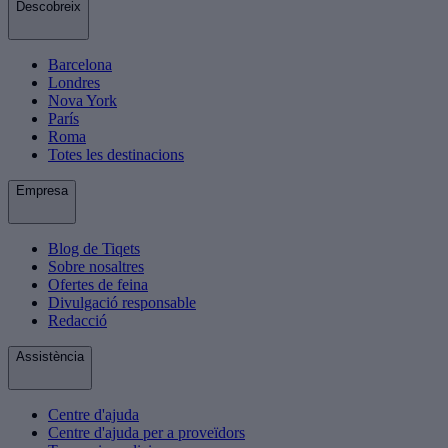
Descobreix
Barcelona
Londres
Nova York
París
Roma
Totes les destinacions
Empresa
Blog de Tiqets
Sobre nosaltres
Ofertes de feina
Divulgació responsable
Redacció
Assistència
Centre d'ajuda
Centre d'ajuda per a proveïdors