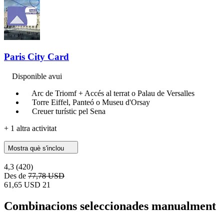
Paris City Card
Disponible avui
Arc de Triomf + Accés al terrat o Palau de Versalles
Torre Eiffel, Panteó o Museu d'Orsay
Creuer turístic pel Sena
+ 1 altra activitat
Mostra què s'inclou
4,3
(420)
Des de
77,78 USD
61,65 USD
21
Combinacions seleccionades manualment