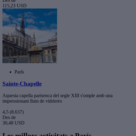
Des de
115,23 USD
París
Sainte-Chapelle
Aquesta capella parisenca del segle XIII s'omple amb una
impressionant llum de vidrieres
4,5
(8.637)
Des de
30,48 USD
Les millors activitats a París