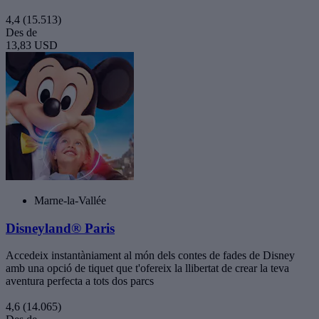
4,4
(15.513)
Des de
13,83 USD
Marne-la-Vallée
Disneyland® Paris
Accedeix instantàniament al món dels contes de fades de Disney
amb una opció de tiquet que t'ofereix la llibertat de crear la teva
aventura perfecta a tots dos parcs
4,6
(14.065)