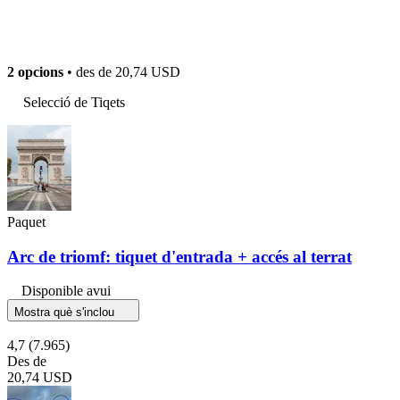
2 opcions
• des de
20,74 USD
Selecció de Tiqets
Paquet
Arc de triomf: tiquet d'entrada + accés al terrat
Disponible avui
Mostra què s'inclou
4,7
(7.965)
Des de
20,74 USD