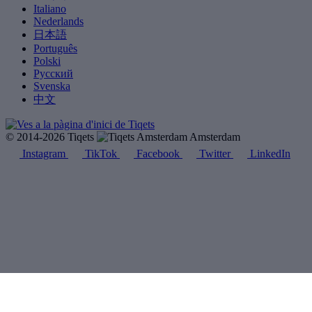
Italiano
Nederlands
日本語
Português
Polski
Русский
Svenska
中文
© 2014-2026 Tiqets
Amsterdam
Instagram
TikTok
Facebook
Twitter
LinkedIn