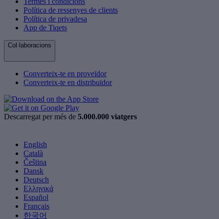
Termes i condicions
Política de ressenyes de clients
Política de privadesa
App de Tiqets
Col·laboracions
Converteix-te en proveïdor
Converteix-te en distribuïdor
Descarregat per més de
5.000.000 viatgers
English
Català
Čeština
Dansk
Deutsch
Ελληνικά
Español
Français
한국어