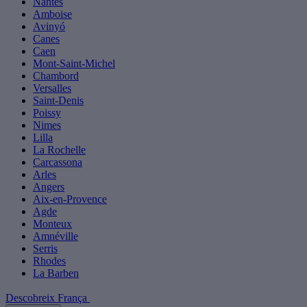
Nantes
Amboise
Avinyó
Canes
Caen
Mont-Saint-Michel
Chambord
Versalles
Saint-Denis
Poissy
Nimes
Lilla
La Rochelle
Carcassona
Arles
Angers
Aix-en-Provence
Agde
Monteux
Amnéville
Serris
Rhodes
La Barben
Descobreix França