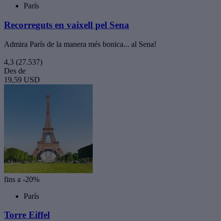
París
Recorreguts en vaixell pel Sena
Admira París de la manera més bonica... al Sena!
4,3
(27.537)
Des de
19,59 USD
fins a -20%
París
Torre Eiffel