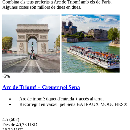
Combina els teus preferits a Arc de Triomf amb els de París.
Algunes coses són millors de dues en dues.
-5%
Arc de Triomf + Creuer pel Sena
Arc de triomf: tiquet d'entrada + accés al terrat
Recorregut en vaixell pel Sena BATEAUX-MOUCHES®
4,5
(602)
Des de
40,33 USD
38,32 USD