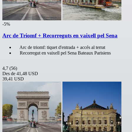
-5%
Arc de Triomf + Recorreguts en vaixell pel Sena
Arc de triomf: tiquet d'entrada + accés al terrat
Recorregut en vaixell pel Sena Bateaux Parisiens
4,7
(56)
Des de
41,48 USD
39,41 USD