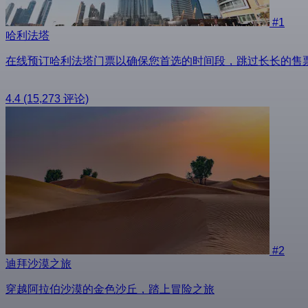
#1
哈利法塔
在线预订哈利法塔门票以确保您首选的时间段，跳过长长的售
4.4
(15,273 评论)
#2
迪拜沙漠之旅
穿越阿拉伯沙漠的金色沙丘，踏上冒险之旅