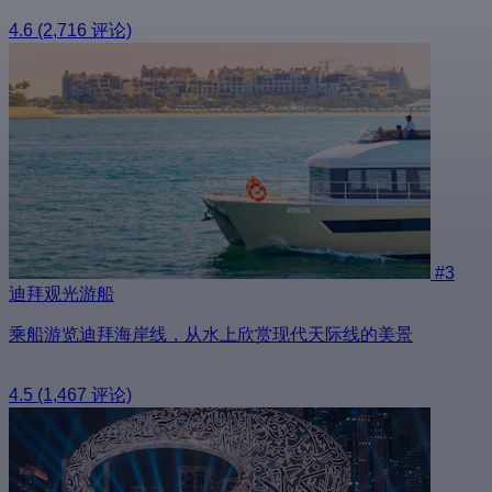
4.6
(2,716 评论)
#3
迪拜观光游船
乘船游览迪拜海岸线，从水上欣赏现代天际线的美景
4.5
(1,467 评论)